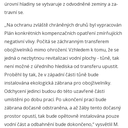
úrovní hladiny se vytvaruje z odvodněné zeminy a za-
travní se.
,,Na ochranu zvláště chráněných druhů byl vypracován
Plán konkrétních kompenzačních opatření zmírňujících
negativní vlivy. Počítá se záchranným transferem
obojživelníků mimo ohrožení. Vzhledem k tomu, že se
jedná o nezbytnou revitalizaci vodní plochy - tůně, tak
není možné z úředního hlediska od transferu upustit.
Proběhl by tak, že v západní části tůně bude
instalována ekologická zábrana pro obojživelníky.
Odchycení jedinci budou do této uzavřené části
umístěni po dobu prací. Po ukončení prací bude
zábrana dočasně odstraněna, a až žáby tento dočasný
prostor opustí, tak bude opětovně instalována pouze
vodní část a odbahnění bude dokončeno,“ vysvětlil M.