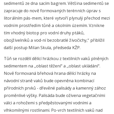
sedimentů ze dna sacím bagrem. Většina sedimentů se
zapracuje do nově formovaných terénních úprav s
litorálním pás-mem, které vytvoří plynulý přechod mezi
vodním prostředím tůně a okolním územím. Vznikne
tím vhodný biotop pro vodní druhy ptáků,
obojživelníků a vod-ní bezobratlé živočichy,“ přiblížil
další postup Milan Skula, předseda KŽP.
Tůň se rozdělí dělící hrázkou z textilních vaků plněných
sedimentem na ,,oblast těžení“ a ,,oblast ukládání“.
Nově formovaná břehová hrana dělící hrázky na
návodní straně vaků bude opevněna kombinací
přírodních prvků - dřevěné palisády a kamenný zához
proměnlivé výšky. Palisáda bude oživena vegetačními
válci a rohožemi s předpěstovanými vodními a
vlhkomilnými rostlinami. Po-vrch textilních vaků nad