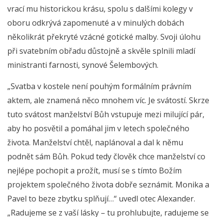
vrací mu historickou krásu, spolu s dalšími kolegy v
oboru odkrývá zapomenuté a v minulých dobách
několikrát překryté vzácné gotické malby. Svoji úlohu
při svatebním obřadu důstojně a skvěle splnili mladí
ministranti farnosti, synové Šelembových.
„Svatba v kostele není pouhým formálním právním
aktem, ale znamená něco mnohem víc. Je svátostí. Skrze
tuto svátost manželství Bůh vstupuje mezi milující pár,
aby ho posvětil a pomáhal jim v letech společného
života. Manželství chtěl, naplánoval a dal k němu
podnět sám Bůh. Pokud tedy člověk chce manželství co
nejlépe pochopit a prožít, musí se s tímto Božím
projektem společného života dobře seznámit. Monika a
Pavel to beze zbytku splňují…“ uvedl otec Alexander.
„Radujeme se z vaší lásky – tu prohlubujte, radujeme se