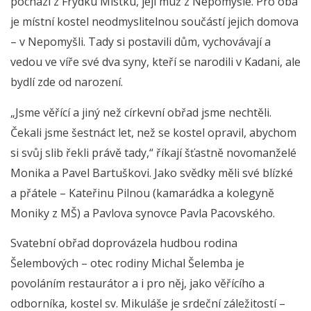
pochází z Frýdku Místku, její muž z Nepomyšle. Pro oba
je místní kostel neodmyslitelnou součástí jejich domova
– v Nepomyšli. Tady si postavili dům, vychovávají a
vedou ve víře své dva syny, kteří se narodili v Kadani, ale
bydlí zde od narození.
„Jsme věřící a jiný než církevní obřad jsme nechtěli.
Čekali jsme šestnáct let, než se kostel opravil, abychom
si svůj slib řekli právě tady,“ říkají šťastně novomanželé
Monika a Pavel Bartuškovi. Jako svědky měli své blízké
a přátele – Kateřinu Pilnou (kamarádka a kolegyně
Moniky z MŠ) a Pavlova synovce Pavla Pacovského.
Svatební obřad doprovázela hudbou rodina
Šelembových – otec rodiny Michal Šelemba je
povoláním restaurátor a i pro něj, jako věřícího a
odborníka, kostel sv. Mikuláše je srdeční záležitostí –