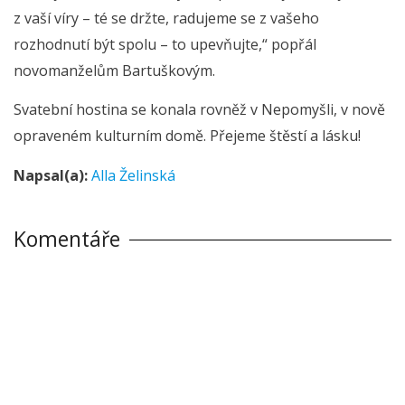
z vaší víry – té se držte, radujeme se z vašeho
rozhodnutí být spolu – to upevňujte,“ popřál
novomanželům Bartuškovým.
Svatební hostina se konala rovněž v Nepomyšli, v nově
opraveném kulturním domě. Přejeme štěstí a lásku!
Napsal(a):
Alla Želinská
Komentáře