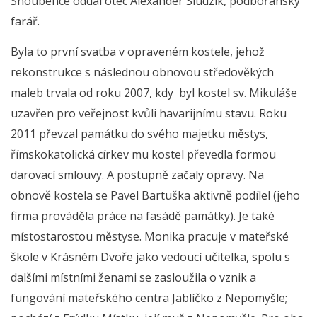
Snoubence oddal otec Alexander Siudzik, podbořanský
farář.
Byla to první svatba v opraveném kostele, jehož
rekonstrukce s následnou obnovou středověkých
maleb trvala od roku 2007, kdy byl kostel sv. Mikuláše
uzavřen pro veřejnost kvůli havarijnímu stavu. Roku
2011 převzal památku do svého majetku městys,
římskokatolická církev mu kostel převedla formou
darovací smlouvy. A postupně začaly opravy. Na
obnově kostela se Pavel Bartuška aktivně podílel (jeho
firma prováděla práce na fasádě památky). Je také
místostarostou městyse. Monika pracuje v mateřské
škole v Krásném Dvoře jako vedoucí učitelka, spolu s
dalšími místními ženami se zasloužila o vznik a
fungování mateřského centra Jablíčko z Nepomyšle;