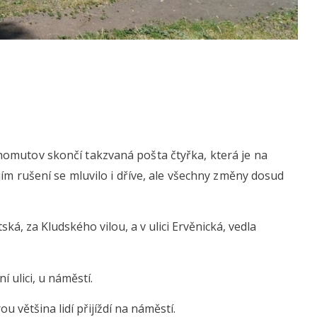
omutov skončí takzvaná pošta čtyřka, která je na
jím rušení se mluvilo i dříve, ale všechny změny dosud
ská, za Kludského vilou, a v ulici Ervěnická, vedla
í ulici, u náměstí.
ou většina lidí přijíždí na náměstí.