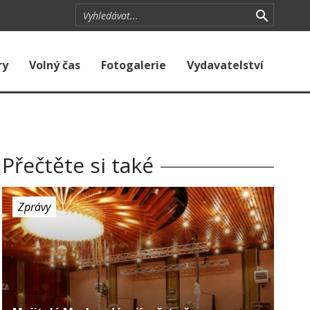
ry
Volný čas
Fotogalerie
Vydavatelství
Přečtěte si také
Zprávy