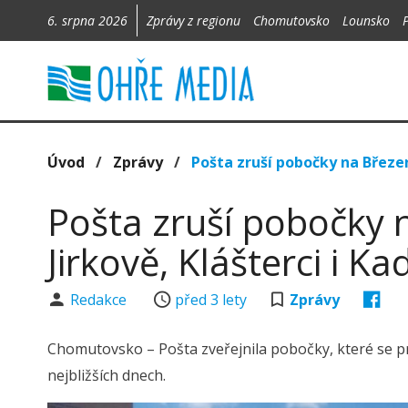
6. srpna 2026
Zprávy z regionu
Chomutovsko
Lounsko
Úvod
/
Zprávy
/
Pošta zruší pobočky na Březene
Pošta zruší pobočky 
Jirkově, Klášterci i Ka
Redakce
před 3 lety
Zprávy
Chomutovsko – Pošta zveřejnila pobočky, které se p
nejbližších dnech.