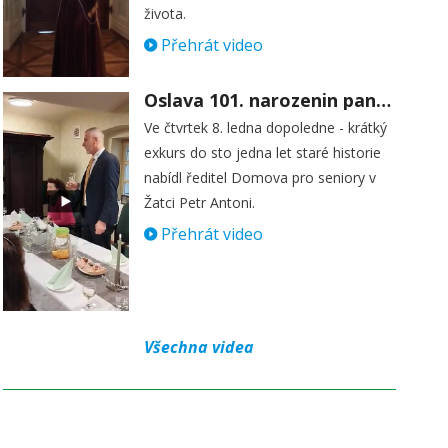
života.
Přehrát video
Oslava 101. narozenin paní Věry Skořepové
Ve čtvrtek 8. ledna dopoledne - krátký
exkurs do sto jedna let staré historie
nabídl ředitel Domova pro seniory v
Žatci Petr Antoni.
Přehrát video
Všechna videa