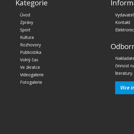
Kategorie
Inform
Úvod
Vydavatel
Zprávy
Kontakt
Sport
Elektroni
Kultura
Odborn
Rozhovory
Publicistika
Nakladate
Volný čas
činnost n
Ve zkratce
literatury.
Videogalerie
Fotogalerie
Více i