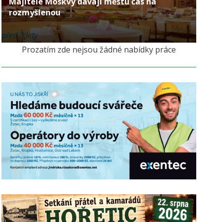
Majitelé Moskvy dávají městu čas na
rozmyšlenou
před 3 lety
Prozatím zde nejsou žádné nabídky práce