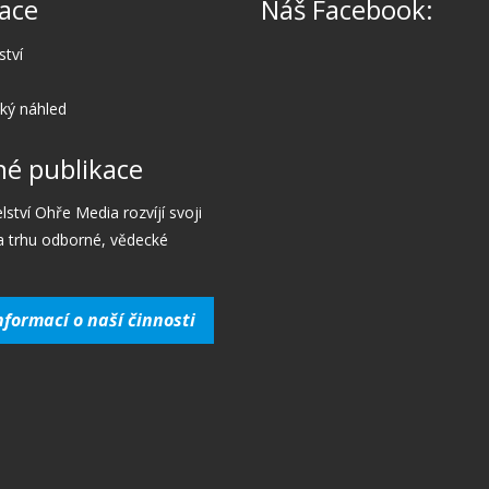
ace
Náš Facebook:
ství
cký náhled
é publikace
lství Ohře Media rozvíjí svoji
a trhu odborné, vědecké
nformací o naší činnosti