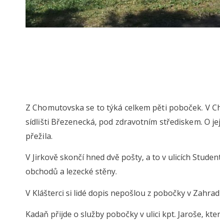
Z Chomutovska se to týká celkem pěti poboček. V Ch
sídlišti Březenecká, pod zdravotním střediskem. O je
přežila.
V Jirkově skončí hned dvě pošty, a to v ulicích Student
obchodů a lezecké stěny.
V Klášterci si lidé dopis nepošlou z pobočky v Zahradn
Kadaň přijde o služby pobočky v ulici kpt. Jaroše, kter