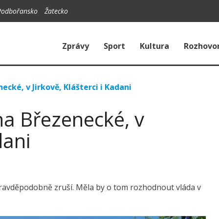
Podbořansko
Žatecko
Zprávy
Sport
Kultura
Rozhovo
cké, v Jirkově, Klášterci i Kadani
na Březenecké, v
dani
ravděpodobně zruší. Měla by o tom rozhodnout vláda v