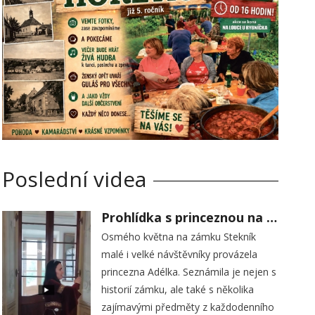
Poslední videa
Prohlídka s princeznou na zámku Stekník
Osmého května na zámku Stekník
malé i velké návštěvníky provázela
princezna Adélka. Seznámila je nejen s
historií zámku, ale také s několika
zajímavými předměty z každodenního