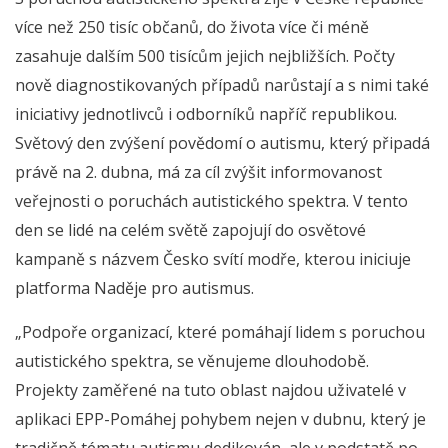
více než 250 tisíc občanů, do života více či méně
zasahuje dalším 500 tisícům jejich nejbližších. Počty
nově diagnostikovaných případů narůstají a s nimi také
iniciativy jednotlivců i odborníků napříč republikou.
Světový den zvýšení povědomí o autismu, který připadá
právě na 2. dubna, má za cíl zvýšit informovanost
veřejnosti o poruchách autistického spektra. V tento
den se lidé na celém světě zapojují do osvětové
kampaně s názvem Česko svítí modře, kterou iniciuje
platforma Naděje pro autismus.
„Podpoře organizací, které pomáhají lidem s poruchou
autistického spektra, se věnujeme dlouhodobě.
Projekty zaměřené na tuto oblast najdou uživatelé v
aplikaci EPP-Pomáhej pohybem nejen v dubnu, který je
tradičně tématu autismu dedikován, ale v podstatě po