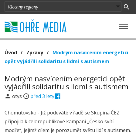
Úvod
/
Zprávy
/
Modrým nasvícením energetici
opět vyjádřili solidaritu s lidmi s autismem
Modrým nasvícením energetici opět
vyjádřili solidaritu s lidmi s autismem
otys
před 3 lety
Chomutovsko - Již podeváté v řadě se Skupina ČEZ
připojila k celorepublikové kampani „Česko svítí
modře“, jejímž cílem je porozumět světu lidí s autismem.