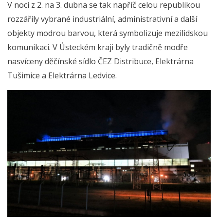
V noci z 2. na 3. dubna se tak napříč celou republikou
rozzářily vybrané industriální, administrativní a další
objekty modrou barvou, která symbolizuje mezilidskou
komunikaci. V Ústeckém kraji byly tradičně modře
nasvíceny děčínské sídlo ČEZ Distribuce, Elektrárna
Tušimice a Elektrárna Ledvice.