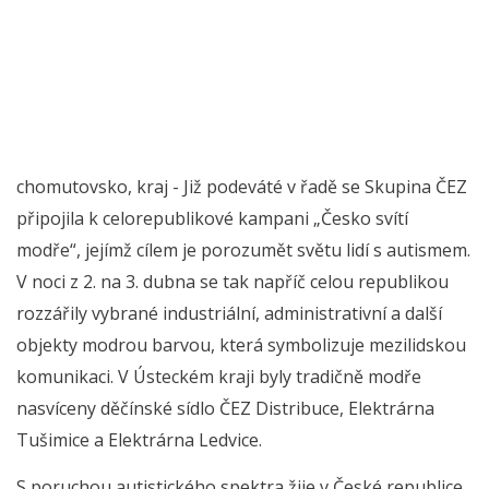
chomutovsko, kraj - Již podeváté v řadě se Skupina ČEZ
připojila k celorepublikové kampani „Česko svítí
modře“, jejímž cílem je porozumět světu lidí s autismem.
V noci z 2. na 3. dubna se tak napříč celou republikou
rozzářily vybrané industriální, administrativní a další
objekty modrou barvou, která symbolizuje mezilidskou
komunikaci. V Ústeckém kraji byly tradičně modře
nasvíceny děčínské sídlo ČEZ Distribuce, Elektrárna
Tušimice a Elektrárna Ledvice.
S poruchou autistického spektra žije v České republice