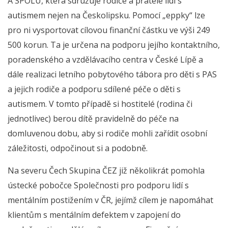
A SPOLU, která sdružuje rodiče a přátele lidí s
autismem nejen na Českolipsku. Pomocí „eppky“ lze
pro ni vysportovat cílovou finanční částku ve výši 249
500 korun. Ta je určena na podporu jejího kontaktního,
poradenského a vzdělávacího centra v České Lípě a
dále realizaci letního pobytového tábora pro děti s PAS
a jejich rodiče a podporu sdílené péče o děti s
autismem. V tomto případě si hostitelé (rodina či
jednotlivec) berou dítě pravidelně do péče na
domluvenou dobu, aby si rodiče mohli zařídit osobní
záležitosti, odpočinout si a podobně.
Na severu Čech Skupina ČEZ již několikrát pomohla
ústecké pobočce Společnosti pro podporu lidí s
mentálním postižením v ČR, jejímž cílem je napomáhat
klientům s mentálním defektem v zapojení do