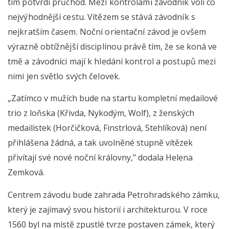
tím potvrdí průchod. Mezi kontrolami závodník volí co
nejvýhodnější cestu. Vítězem se stává závodník s
nejkratším časem. Noční orientační závod je ovšem
výrazně obtížnější disciplínou právě tím, že se koná ve
tmě a závodníci mají k hledání kontrol a postupů mezi
nimi jen světlo svých čelovek.
„Zatímco v mužích bude na startu kompletní medailové
trio z loňska (Křivda, Nykodým, Wolf), z ženských
medailistek (Horčičková, Finstrlová, Stehlíková) není
přihlášena žádná, a tak uvolněné stupně vítězek
přivítají své nové noční královny,” dodala Helena
Zemková.
Centrem závodu bude zahrada Petrohradského zámku,
který je zajímavý svou historií i architekturou. V roce
1560 byl na místě zpustlé tvrze postaven zámek, který