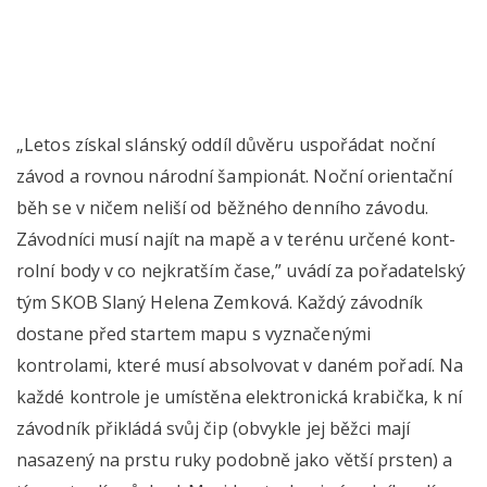
„Letos získal slánský oddíl důvěru uspořádat noční
závod a rovnou národní šampionát. Noční orientační
běh se v ničem neliší od běžného denního závodu.
Závodníci musí najít na mapě a v terénu určené kont-
rolní body v co nejkratším čase,” uvádí za pořadatelský
tým SKOB Slaný Helena Zemková. Každý závodník
dostane před startem mapu s vyznačenými
kontrolami, které musí absolvovat v daném pořadí. Na
každé kontrole je umístěna elektronická krabička, k ní
závodník přikládá svůj čip (obvykle jej běžci mají
nasazený na prstu ruky podobně jako větší prsten) a