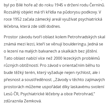
byl po Bílé hoře až do roku 1945 v držení rodu Černínů.
Rozsáhlý objekt má tři křídla na půdorysu podkovy. V
roce 1952 začala zámecký areál využívat psychiatrická
léčebna, která zde sídlí dodnes.
Prostor závodu tvoří oblast kolem Petrohradských skal
známá mezi lezci, kteří se věnují boulderingu. Jedná se
o lezení na malých balvanech a skalkách bez jištění.
Tato oblast nabízí více než 2000 lezeckých problémů
různých obtížností. Pro závod v orientačním běhu to
bude těžký terén, který vyžaduje nejen rychlost, ale i
přesnost a soustředěnost. „Závody v těchto zajímavých
prostorách můžeme uspořádat díky laskavému svolení
Lesů ČR, Psychiatrické léčebny a obce Petrohrad,”
zdůraznila Zemková.