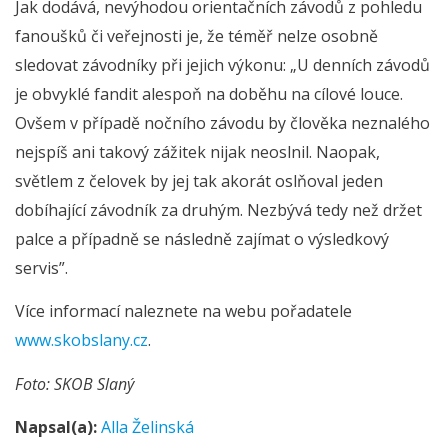
Jak dodává, nevýhodou orientačních závodů z pohledu
fanoušků či veřejnosti je, že téměř nelze osobně
sledovat závodníky při jejich výkonu: „U denních závodů
je obvyklé fandit alespoň na doběhu na cílové louce.
Ovšem v případě nočního závodu by člověka neznalého
nejspíš ani takový zážitek nijak neoslnil. Naopak,
světlem z čelovek by jej tak akorát oslňoval jeden
dobíhající závodník za druhým. Nezbývá tedy než držet
palce a případně se následně zajímat o výsledkový
servis”.
Více informací naleznete na webu pořadatele
www.skobslany.cz
.
Foto: SKOB Slaný
Napsal(a):
Alla Želinská