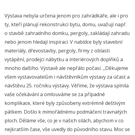
Výstava nebyla určena jenom pro zahrádkáře, ale i pro
ty, kteří plánují rekonstrukci bytu, domu, uvažují např.
o stavbě zahradního domku, pergoly, zakládají zahradu
nebo jenom hledají inspiraci. V nabídce byly stavební
materiály, dřevostavby, pergoly, firmy z oblasti
vytápění, prodejci nábytku a interiérových doplňků a
mnoho dalšího. Výstavě ale nepřálo počasí. ,,Děkujeme
všem vystavovatelům i návštěvníkům výstavy za účast a
návštěvu 25. ročníku výstavy. Věříme, že výstava splnila
vaše očekávání a omlouváme se za případné
komplikace, které byly způsobeny extrémně deštivým
pátkem. Došlo k mimořádnému podmáčení travnatých
ploch. Děláme vše, co je v našich silách, abychom v co
nejkratším čase, vše uvedly do původního stavu. Moc se