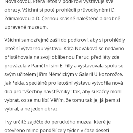
Novákovou, která letos v podkroví vystavuje své
obrazy. Všichni si poté prohlédli průvodkyněmi D.
Ždímalovou a D. Černou krásně naleštěné a drobně
upravené muzeum.
Všichni samozřejmě zašli do podkroví, aby si prohlédly
letošní výtvarnou výstavu. Káťa Nováková se nedávno
přistěhovala na svoji oblíbenou Peruc, před léty zde
provázela v Pamětní síni E. Filly a vystavovala spolu se
svým učitelem Jiřím Němčickým v Galerii U kozorožce.
Jak řekla, speciálně pro letošní výstavu vytvořila nová
díla pro "všechny návštěvníky" tak, aby si každý mohl
vybrat, co se mu líbí. Věřím, že tomu tak je, já jsem si
vybral, a ne jeden obraz.
I vy určitě zajděte do peruckého muzea, které je
otevřeno mimo pondělí celý týden v čase deseti