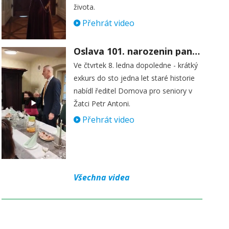
života.
Přehrát video
Oslava 101. narozenin paní Věry Skořepové
Ve čtvrtek 8. ledna dopoledne - krátký
exkurs do sto jedna let staré historie
nabídl ředitel Domova pro seniory v
Žatci Petr Antoni.
Přehrát video
Všechna videa