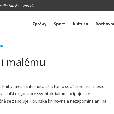
Podbořansko
Žatecko
Zprávy
Sport
Kultura
Rozhovo
mu
- i malému
íc knihy, měsíc internetu až k tomu současnému - měsíc
 i další organizace svými aktivitami připojují ke
ičně se zapojuje i lounská knihovna a nezapomíná ani na