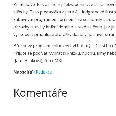
Zmatlíkové. Pak asi není překvapením, že se knihovn
střechy. Tato postavička z pera A. Lindgrenové ilus
zábavným programem, při němž se seznámily s autorč
obrázky, stavěly knižní domino a také se četlo. Jak ji
vyzkoušet práci ilustrátora/ky dostaly na závěr stránk
Březnový program knihovny byl bohatý. Užili si ho dět
Přijďte se podívat, vybrat si knížku, hudbu, filmy neb
(Jana Hrbková), foto: MKL
Napsal(a):
Redakce
Komentáře