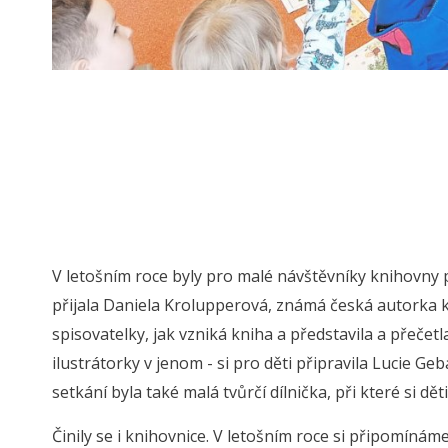
V letošním roce byly pro malé návštěvníky knihovny 
přijala Daniela Krolupperová, známá česká autorka kni
spisovatelky, jak vzniká kniha a představila a přečetl
ilustrátorky v jenom - si pro děti připravila Lucie G
setkání byla také malá tvůrčí dílnička, při které si dět
Činily se i knihovnice. V letošním roce si připomínám