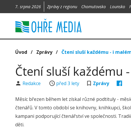
7. srpna 2026
Zprávy z regionu
Chomutovsko
Lounsko
Úvod
/
Zprávy
/
Čtení sluší každému - i malé
Čtení sluší každému 
Redakce
před 3 lety
Zprávy
Měsíc březen během let získal různé podtituly - měs
čtenářů. V tomto období se knihovny, knihkupci, školy
kampani podporující čtenářství ve společnosti. Trad
děti.