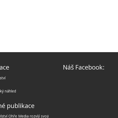
ace
Náš Facebook:
ství
cký náhled
é publikace
lství Ohře Media rozvíjí svoji