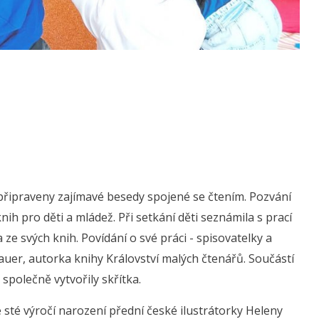
připraveny zajímavé besedy spojené se čtením. Pozvání
h pro děti a mládež. Při setkání děti seznámila s prací
a ze svých knih. Povídání o své práci - spisovatelky a
ebauer, autorka knihy Království malých čtenářů. Součástí
i společně vytvořily skřítka.
e sté výročí narození přední české ilustrátorky Heleny