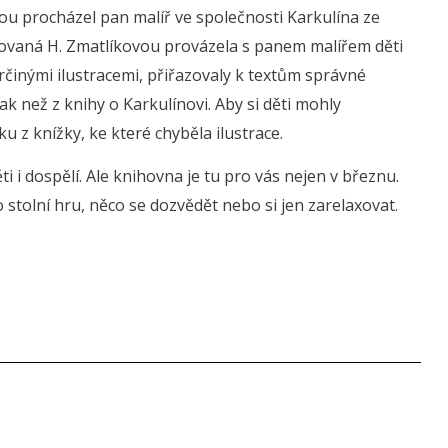
ou procházel pan malíř ve společnosti Karkulína ze
trovaná H. Zmatlíkovou provázela s panem malířem děti
inými ilustracemi, přiřazovaly k textům správné
nak než z knihy o Karkulínovi. Aby si děti mohly
u z knížky, ke které chyběla ilustrace.
i i dospělí. Ale knihovna je tu pro vás nejen v březnu.
o stolní hru, něco se dozvědět nebo si jen zarelaxovat.