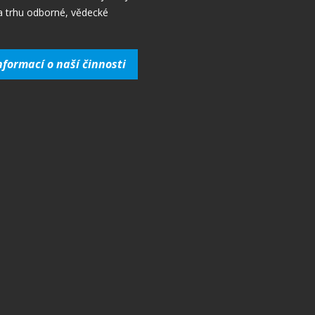
a trhu odborné, vědecké
nformací o naší činnosti