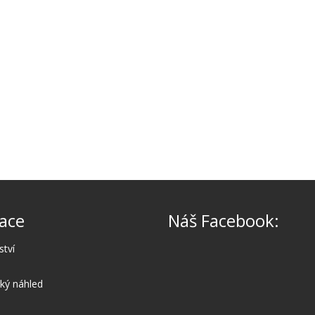
ace
Náš Facebook:
ství
cký náhled