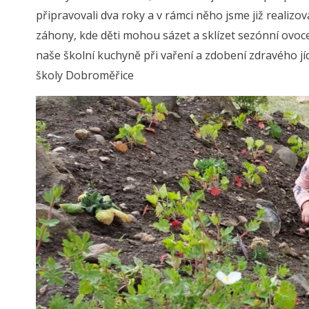
připravovali dva roky a v rámci něho jsme již realiz
záhony, kde děti mohou sázet a sklízet sezónní ovoce
naše školní kuchyně při vaření a zdobení zdravého jídl
školy Dobroměřice