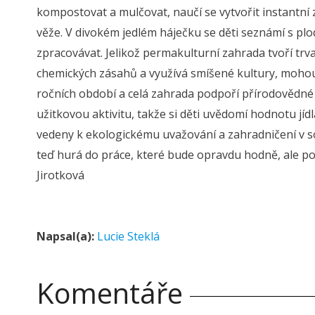
kompostovat a mulčovat, naučí se vytvořit instantn
věže. V divokém jedlém háječku se děti seznámí s plo
zpracovávat. Jelikož permakulturní zahrada tvoří trv
chemických zásahů a využívá smíšené kultury, mohou 
ročních období a celá zahrada podpoří přírodovědné 
užitkovou aktivitu, takže si děti uvědomí hodnotu jídl
vedeny k ekologickému uvažování a zahradničení v so
teď hurá do práce, které bude opravdu hodně, ale pod
Jirotková
Napsal(a):
Lucie Steklá
Komentáře