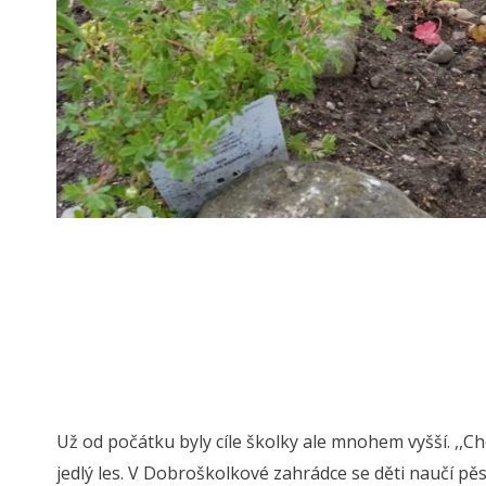
Už od počátku byly cíle školky ale mnohem vyšší. ,,C
jedlý les. V Dobroškolkové zahrádce se děti naučí pě