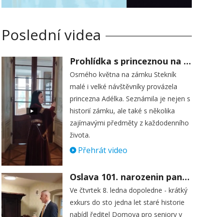
Poslední videa
Prohlídka s princeznou na zámku Stekník
Osmého května na zámku Stekník
malé i velké návštěvníky provázela
princezna Adélka. Seznámila je nejen s
historií zámku, ale také s několika
zajímavými předměty z každodenního
života.
Přehrát video
Oslava 101. narozenin paní Věry Skořepové
Ve čtvrtek 8. ledna dopoledne - krátký
exkurs do sto jedna let staré historie
nabídl ředitel Domova pro seniory v