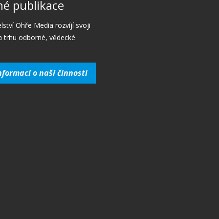
é publikace
lství Ohře Media rozvíjí svoji
a trhu odborné, vědecké
nformací o naší činnosti