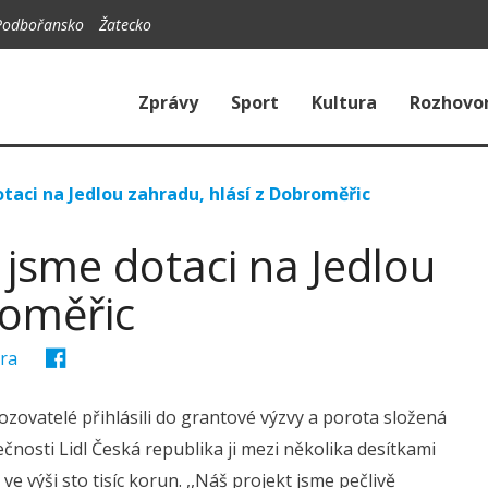
Podbořansko
Žatecko
Zprávy
Sport
Kultura
Rozhovo
otaci na Jedlou zahradu, hlásí z Dobroměřic
i jsme dotaci na Jedlou
roměřic
ura
zovatelé přihlásili do grantové výzvy a porota složená
nosti Lidl Česká republika ji mezi několika desítkami
ve výši sto tisíc korun. ,,Náš projekt jsme pečlivě