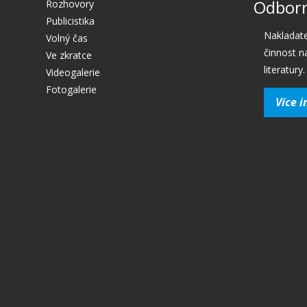
Odborn
Rozhovory
Publicistika
Nakladate
Volný čas
činnost n
Ve zkratce
literatury.
Videogalerie
Fotogalerie
Více i