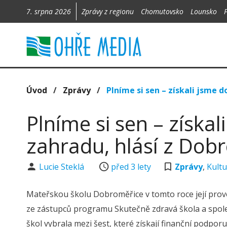
7. srpna 2026
Zprávy z regionu
Chomutovsko
Lounsko
Úvod
/
Zprávy
/
Plníme si sen – získali jsme d
Plníme si sen – získal
zahradu, hlásí z Dob
Lucie Steklá
před 3 lety
Zprávy
,
Kult
Mateřskou školu Dobroměřice v tomto roce její provo
ze zástupců programu Skutečně zdravá škola a společ
škol vybrala mezi šest, které získají finanční podporu 