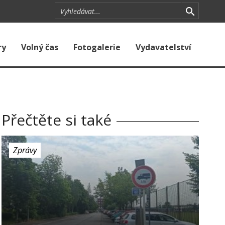
ry
Volný čas
Fotogalerie
Vydavatelství
Přečtěte si také
Zprávy