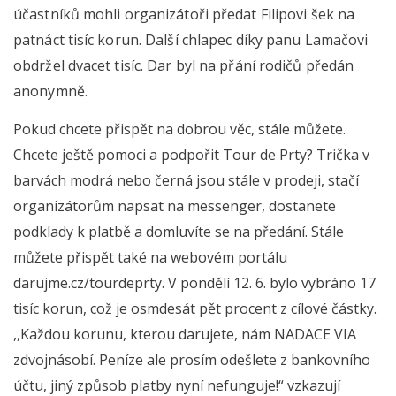
účastníků mohli organizátoři předat Filipovi šek na
patnáct tisíc korun. Další chlapec díky panu Lamačovi
obdržel dvacet tisíc. Dar byl na přání rodičů předán
anonymně.
Pokud chcete přispět na dobrou věc, stále můžete.
Chcete ještě pomoci a podpořit Tour de Prty? Trička v
barvách modrá nebo černá jsou stále v prodeji, stačí
organizátorům napsat na messenger, dostanete
podklady k platbě a domluvíte se na předání. Stále
můžete přispět také na webovém portálu
darujme.cz/tourdeprty. V pondělí 12. 6. bylo vybráno 17
tisíc korun, což je osmdesát pět procent z cílové částky.
,,Každou korunu, kterou darujete, nám NADACE VIA
zdvojnásobí. Peníze ale prosím odešlete z bankovního
účtu, jiný způsob platby nyní nefunguje!“ vzkazují