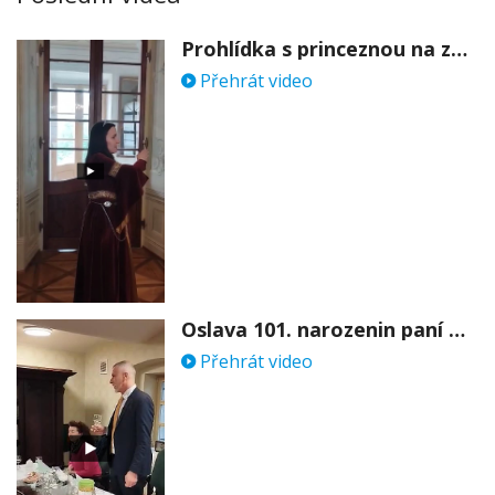
Prohlídka s princeznou na zámku Stekník
Přehrát video
Oslava 101. narozenin paní Věry Skořepové
Přehrát video