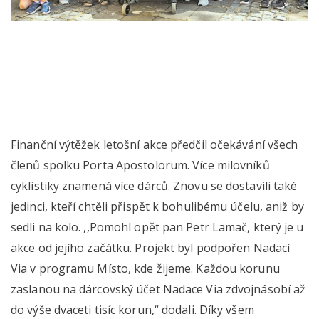
Finanční výtěžek letošní akce předčil očekávání všech
členů spolku Porta Apostolorum. Více milovníků
cyklistiky znamená více dárců. Znovu se dostavili také
jedinci, kteří chtěli přispět k bohulibému účelu, aniž by
sedli na kolo. ,,Pomohl opět pan Petr Lamač, který je u
akce od jejího začátku. Projekt byl podpořen Nadací
Via v programu Místo, kde žijeme. Každou korunu
zaslanou na dárcovský účet Nadace Via zdvojnásobí až
do výše dvaceti tisíc korun,“ dodali. Díky všem