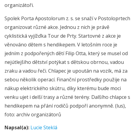
organizátoři.
Spolek Porta Apostolorum z. s. se snaží v Postoloprtech
organizovat různé akce. Jednou z nich je právě
cyklistická vyjížďka Tour de Prty. Startovné z akce je
věnováno dětem s hendikepem. V letošním roce je
jedním z podpořených dětí Filip Otta, který se musel od
nejútlejšího dětství potýkat s dětskou obrnou, vadou
zraku a vadou řeči. Chlapec je upoután na vozík, má za
sebou několik operací. Finanční prostředky použije na
nákup elektrického skútru, díky kterému bude moci
venku ujet i delší trasy a různé terény. Dalšího chlapce s
hendikepem na přání rodičů podpoří anonymně. (lus),
foto: archiv organizátorů
Napsal(a):
Lucie Steklá