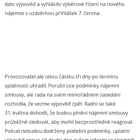
dalo výpověď a vyhlásilo výběrové řízení na nového
nájemce s uzávěrkou přihlášek 7. června.
Provozovatel ale celou částku tři dny po termínu
splatnosti uhradil. Porušil sice podmínky nájemní
smlouvy, ale rada na svém mimořádném zasedání
rozhodla, že vezme výpověď zpět. Radní se také
31. května dohodli, že budou plnění nájemní smlouvy
průběžně sledovat, aby mohli bezprostředně reagovat.
Pokud nebudou dodrženy platební podmínky, uplatní
výpověď znova. Již druhý den ovšem informuje tajemník