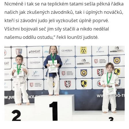
Nicméně i tak se na teplickém tatami sešla pěkná řádka
našich jak zkušených závodníků, tak i úplných nováčků,
kteří si závodní judo jeli vyzkoušet úplně poprvé.
Všichni bojovali seč jim síly stačili a nikdo nedělal
našemu oddílu ostudu,“ řekli lounští judisté.