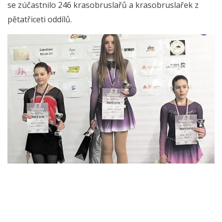
se zúčastnilo 246 krasobruslařů a krasobruslařek z
pětatřiceti oddílů.