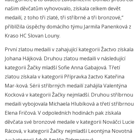
našim děvčatům vyhovovalo, získala celkem devět
medailí, z toho tři zlaté, tři stříbrné a tři bronzové,“
přiblížila úspěchy domácího týmu Jarmila Panenková z
Kraso HC Slovan Louny.
První zlatou medaili v zahajující kategorii Žactvo získala
Johana Hájková. Druhou zlatou medaili v následující
kategorii Žačky mladší Sofie Anna Gabajová. Třetí
zlatou získala v kategorii Přípravka žactvo Kateřina
Mar-ková. Sérii stříbrných medailí zahájila Valentýna
Kocková v kategorii Žačky nejmladší. Druhou stříbrnou
medaili vybojovala Michaela Hlubíková a třetí stříbrnou
Elena Fričová. V odpoledních hodinách pak získala
děvčata své bronzové medaile v kategorii Nováčci Lucie
Rácová, v kategorii Žačky nejmladší Leontýna Novotná
a v kategorii Adult Amálie Pidrmanová.