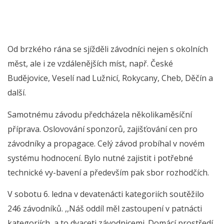
Od brzkého rána se sjížděli závodníci nejen s okolních
měst, ale i ze vzdálenějších míst, např. České
Budějovice, Veselí nad Lužnicí, Rokycany, Cheb, Děčín a
další.
Samotnému závodu předcházela několikaměsíční
příprava. Oslovování sponzorů, zajišťování cen pro
závodníky a propagace. Celý závod probíhal v novém
systému hodnocení. Bylo nutné zajistit i potřebné
technické vy-bavení a především pak sbor rozhodčích.
V sobotu 6. ledna v devatenácti kategoriích soutěžilo
246 závodníků. ,,Náš oddíl měl zastoupení v patnácti
kategoriích, a to dvaceti závodnicemi. Domácí prostředí