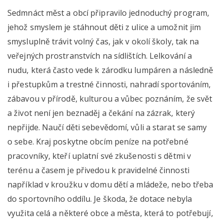
Sedmnáct měst a obcí připravilo jednoduchý program,
jehož smyslem je stáhnout děti z ulice a umožnit jim
smysluplně trávit volný čas, jak v okolí školy, tak na
veřejných prostranstvích na sídlištích. Lelkování a
nudu, která často vede k zárodku lumpáren a následně
i přestupkům a trestné činnosti, nahradí sportováním,
zábavou v přírodě, kulturou a vůbec poznáním, že svět
a život není jen beznaděj a čekání na zázrak, který
nepřijde. Naučí děti sebevědomí, vůli a starat se samy
o sebe. Kraj poskytne obcím peníze na potřebné
pracovníky, kteří uplatní své zkušenosti s dětmi v
terénu a časem je přivedou k pravidelné činnosti
například v kroužku v domu dětí a mládeže, nebo třeba
do sportovního oddílu. Je škoda, že dotace nebyla
využita celá a některé obce a města, která to potřebují,