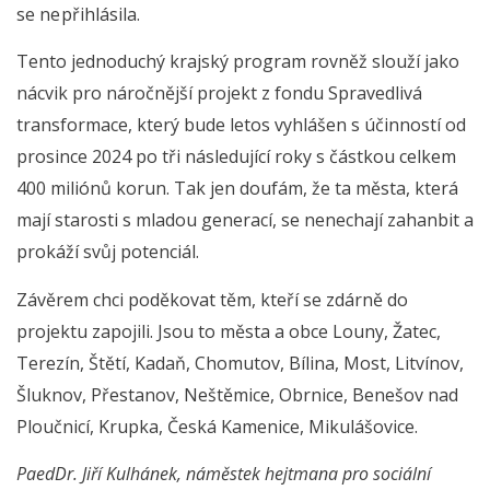
se nepřihlásila.
Tento jednoduchý krajský program rovněž slouží jako
nácvik pro náročnější projekt z fondu Spravedlivá
transformace, který bude letos vyhlášen s účinností od
prosince 2024 po tři následující roky s částkou celkem
400 miliónů korun. Tak jen doufám, že ta města, která
mají starosti s mladou generací, se nenechají zahanbit a
prokáží svůj potenciál.
Závěrem chci poděkovat těm, kteří se zdárně do
projektu zapojili. Jsou to města a obce Louny, Žatec,
Terezín, Štětí, Kadaň, Chomutov, Bílina, Most, Litvínov,
Šluknov, Přestanov, Neštěmice, Obrnice, Benešov nad
Ploučnicí, Krupka, Česká Kamenice, Mikulášovice.
PaedDr. Jiří Kulhánek, náměstek hejtmana pro sociální