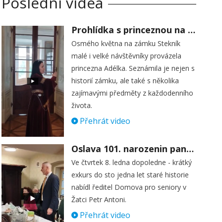
Poslední videa
Prohlídka s princeznou na zámku Stekník
Osmého května na zámku Stekník
malé i velké návštěvníky provázela
princezna Adélka. Seznámila je nejen s
historií zámku, ale také s několika
zajímavými předměty z každodenního
života.
Přehrát video
Oslava 101. narozenin paní Věry Skořepové
Ve čtvrtek 8. ledna dopoledne - krátký
exkurs do sto jedna let staré historie
nabídl ředitel Domova pro seniory v
Žatci Petr Antoni.
Přehrát video