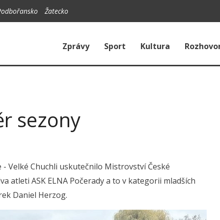
Podbořansko
Žatecko
Zprávy
Sport
Kultura
Rozhovo
ěr sezony
 - Velké Chuchli uskutečnilo Mistrovství České
va atleti ASK ELNA Počerady a to v kategorii mladších
rek Daniel Herzog.