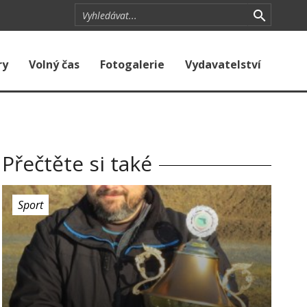
ry
Volný čas
Fotogalerie
Vydavatelství
Přečtěte si také
Sport