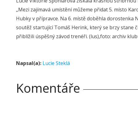
Lucie Viktorie Šponiarová získala krásnou stříbrnou me
„Mezi zajímavá umístění můžeme přidat 5. místo Karo
Hubky v přípravce. Na 6. místě doběhla dorostenka 
soutěž startující Tomáš Herink, který se brzy stane č
přiblížili úspěšný závod trenéři. (lus),foto: archiv klu
Napsal(a):
Lucie Steklá
Komentáře