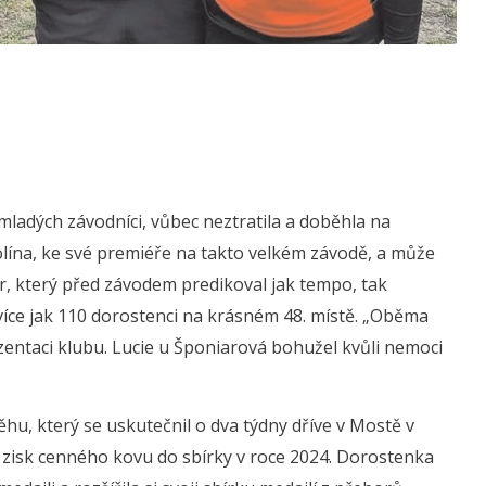
mladých závodníci, vůbec neztratila a doběhla na
olína, ke své premiéře na takto velkém závodě, a může
, který před závodem predikoval jak tempo, tak
íce jak 110 dorostenci na krásném 48. místě. „Oběma
zentaci klubu. Lucie u Šponiarová bohužel kvůli nemoci
hu, který se uskutečnil o dva týdny dříve v Mostě v
 zisk cenného kovu do sbírky v roce 2024. Dorostenka