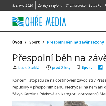
8. srpna 2026
Zprávy z regionu
Chomutovsko
Lounsko
Úvod
/
Sport
/
Přespolní běh na závěr sezony
Přespolní běh na záv
Lucie Steklá
před 2 lety
Sport
Koncem listopadu se na dostihovém závodišti v Praze
republiky v přespolním běhu. Nechyběli na něm ani d
žákyň Karolína Pávková a v kategorii dorostenců Ma