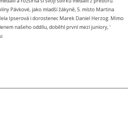
daili a rozšířila si svoji sbírku medailí z přeborů.
líny Pávkové, jako mladší žákyně, 5. místo Martina
Nela Ipserová i dorostenec Marek Daniel Herzog. Mimo
lenem našeho oddílu, doběhl první mezi juniory, '
bu