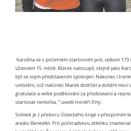
Karolína se v početném startovním poli, celkem 173 
úžasném 15. místě. Marek nastoupil, stejně jako Kar
být se svým představením spokojen. Nakonec i trenér
umístění, což nakonec Marek dodržel a doběhl mezi v
gratulace a velké poděkování za představení a repre
startovat nemohla, ” uvedli trenéři Elny.
Snímek je z přeboru Ústeckého kraje v přespolním bě
areálu Benedikt. Pro počeradskou atletiku znamenal