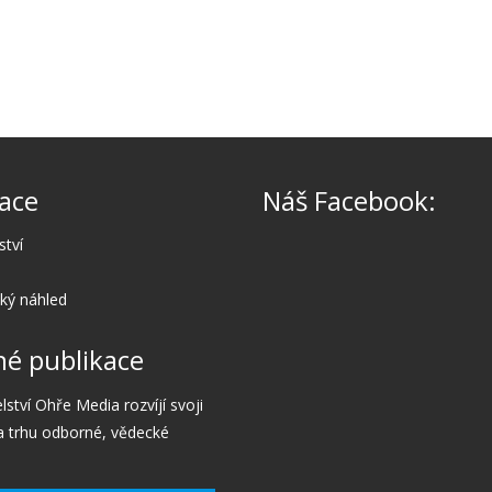
ace
Náš Facebook:
ství
cký náhled
é publikace
lství Ohře Media rozvíjí svoji
a trhu odborné, vědecké