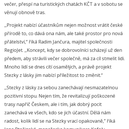
večer, přespí na turistických chatách KČT a v sobotu se
věnují obnově tras.
,,Projekt nabízí účastníkům nejen možnost vrátit české
přírodě to, co dává ona nám, ale také prostor pro nová
přátelství,“ říká Radim Jančura, majitel společnosti
RegioJet. ,,Koncept, kdy se dobrovolníci scházejí už den
předem, aby strávili večer společně, má za cíl stmelit lidi.
Mnoho lidí se dnes cítí osamělých, a právě projekt
Stezky z lásky jim nabízí příležitost to změnit.“
,,Stezky z lásky za sebou zanechávají nesmazatelnou
pozitivní stopu. Nejen tím, že revitalizují poškozené
trasy napříč Českem, ale i tím, jak dobrý pocit
zanechává ve všech, kdo se jich účastní. Dělá nám
radost, kolik lidí se na Stezky vrací opakovaně,” říká