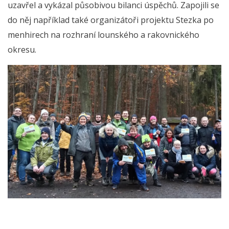
uzavřel a vykázal působivou bilanci úspěchů. Zapojili se
do něj například také organizátoři projektu Stezka po
menhirech na rozhraní lounského a rakovnického
okresu.