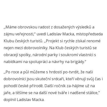
,,Máme obrovskou radost z dosažených výsledků a
zájmu veřejnosti,“ uvedl Ladislav Macka, místopředseda
Klubu českých turistů. ,,Projekt si rychle získal renomé
nejen mezi dobrovolníky. Na Klub českých turistů se
obracejí spolky, národní parky i soukromí vlastníci s
nabídkami na spolupráci a návrhy na brigády.“
,,Po roce a půl můžeme s hrdostí po-tvrdit, že naši
dobrovolníci jsou skuteční srdcaři, kteří věnují svůj čas i
pohodlí české přírodě. Další ročník za-hájíme už na
jaře, a těšíme se na další nové tváře i nadšené stálice,”
doplnil Ladislav Macka.