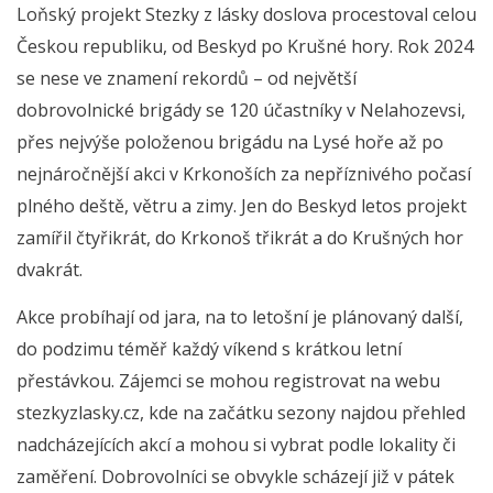
Loňský projekt Stezky z lásky doslova procestoval celou
Českou republiku, od Beskyd po Krušné hory. Rok 2024
se nese ve znamení rekordů – od největší
dobrovolnické brigády se 120 účastníky v Nelahozevsi,
přes nejvýše položenou brigádu na Lysé hoře až po
nejnáročnější akci v Krkonoších za nepříznivého počasí
plného deště, větru a zimy. Jen do Beskyd letos projekt
zamířil čtyřikrát, do Krkonoš třikrát a do Krušných hor
dvakrát.
Akce probíhají od jara, na to letošní je plánovaný další,
do podzimu téměř každý víkend s krátkou letní
přestávkou. Zájemci se mohou registrovat na webu
stezkyzlasky.cz, kde na začátku sezony najdou přehled
nadcházejících akcí a mohou si vybrat podle lokality či
zaměření. Dobrovolníci se obvykle scházejí již v pátek