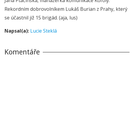
Jana Ptačinská, manažerka komunikace Kofoly.
Rekordním dobrovolníkem Lukáš Burian z Prahy, který
se účastnil již 15 brigád. (aja, lus)
Napsal(a):
Lucie Steklá
Komentáře