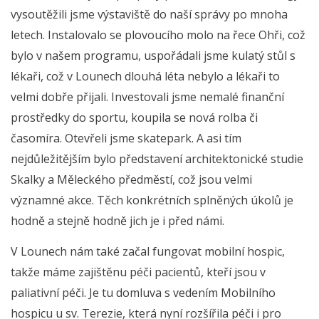
vysoutěžili jsme výstaviště do naší správy po mnoha
letech. Instalovalo se plovoucího molo na řece Ohři, což
bylo v našem programu, uspořádali jsme kulatý stůl s
lékaři, což v Lounech dlouhá léta nebylo a lékaři to
velmi dobře přijali. Investovali jsme nemalé finanční
prostředky do sportu, koupila se nová rolba či
časomíra. Otevřeli jsme skatepark. A asi tím
nejdůležitějším bylo představení architektonické studie
Skalky a Měleckého předměstí, což jsou velmi
významné akce. Těch konkrétních splněných úkolů je
hodně a stejně hodně jich je i před námi.
V Lounech nám také začal fungovat mobilní hospic,
takže máme zajištěnu péči pacientů, kteří jsou v
paliativní péči. Je tu domluva s vedením Mobilního
hospicu u sv. Terezie, která nyní rozšířila péči i pro