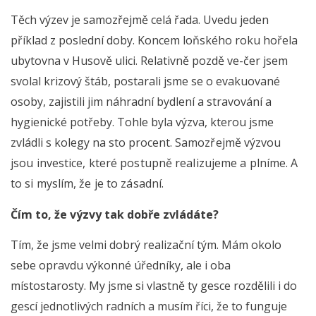
Těch výzev je samozřejmě celá řada. Uvedu jeden
příklad z poslední doby. Koncem loňského roku hořela
ubytovna v Husově ulici. Relativně pozdě ve-čer jsem
svolal krizový štáb, postarali jsme se o evakuované
osoby, zajistili jim náhradní bydlení a stravování a
hygienické potřeby. Tohle byla výzva, kterou jsme
zvládli s kolegy na sto procent. S
amozřejmě výzvou
jsou investice, které postupně realizujeme a plníme. A
to si myslím, že je to zásadní.
Čím to, že výzvy tak dobře zvládáte?
Tím, že jsme velmi dobrý realizační tým. Mám okolo
sebe opravdu výkonné úředníky, ale i oba
místostarosty. My jsme si vlastně ty gesce rozdělili i do
gescí jednotlivých radních a musím říci, že to funguje