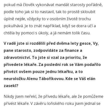
pokud má člověk vykonávat mandát starosty pořádně,
podle toho jak si to nastavil, tak to prostě skloubit
úplně nejde, vždycky to v osobním životě trochu
pokulhává. Je to znát například, když se dcera učí a
chtěla by pomoci s úkoly, a já nemám tolik času.
V radě jste si rozdělili před dvěma lety gesce, Vy,
pane starosto, zodpovídáte za finance a
zdravotnictví. To jste si vzal za prioritu, že
přivedete lékaře. Za poslední rok se Vám podařilo
přivézt ovšem pouze jednu lékařku, a to
neuroložku Alenu Táboříkovou. Kde se Váš elán
zasekl?
Nikdy jsem neřekl, že přivedu lékaře, ale že pomůžeme
přivést lékaře. V závěru loňského roku jsem jednal se