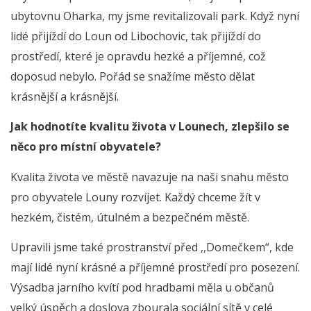
ubytovnu Oharka, my jsme revitalizovali park. Když nyní
lidé přijíždí do Loun od Libochovic, tak přijíždí do
prostředí, které je opravdu hezké a příjemné, což
doposud nebylo. Pořád se snažíme město dělat
krásnější a krásnější.
Jak hodnotíte kvalitu života v Lounech, zlepšilo se
něco pro místní obyvatele?
Kvalita života ve městě navazuje na naši snahu město
pro obyvatele Louny rozvíjet. Každý chceme žít v
hezkém, čistém, útulném a bezpečném městě.
Upravili jsme také prostranství před ,,Domečkem“, kde
mají lidé nyní krásné a příjemné prostředí pro posezení.
Výsadba jarního kvítí pod hradbami měla u občanů
velký úspěch a doslova zbourala sociální sítě v celé