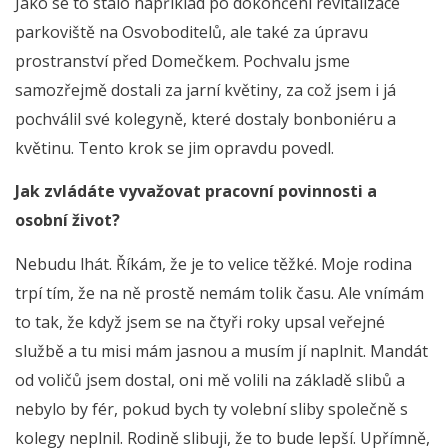
Jako se to stalo například po dokončení revitalizace
parkoviště na Osvoboditelů, ale také za úpravu
prostranství před Domečkem. Pochvalu jsme
samozřejmě dostali za jarní květiny, za což jsem i já
pochválil své kolegyně, které dostaly bonboniéru a
květinu. Tento krok se jim opravdu povedl.
Jak zvládáte vyvažovat pracovní povinnosti a
osobní život?
Nebudu lhát. Říkám, že je to velice těžké. Moje rodina
trpí tím, že na ně prostě nemám tolik času. Ale vnímám
to tak, že když jsem se na čtyři roky upsal veřejné
službě a tu misi mám jasnou a musím jí naplnit. Mandát
od voličů jsem dostal, oni mě volili na základě slibů a
nebylo by fér, pokud bych ty volební sliby společně s
kolegy neplnil. Rodině slibuji, že to bude lepší. Upřímně,