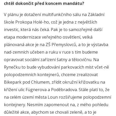
chtěl dokončit před koncem mandátu?
V plánu je dotažení multifunkčního sálu na Základní
škole Prokopa Holé-ho, což je jedna z největších
investic, která nás čeká. Pak je to samozřejmě další
etapa modernizace veřejného osvětlení, velká
plánovaná akce je na ZŠ Přemyslovců, a to je výstavba
nad-zemních učeben a ruku v ruce s tím budeme
opravovat sociální zařízení šatny a tělocvičnu. Na
Rynečku to bude vybudování parkovacích míst včet-ně
polopodzemních kontejnerů, chceme zrealizovat
Bikepark pod Chlumem, zřídit okružní křižovatku na
křížení ulic Fügnerova a Poděbradova. Stále platí to, že
na celém území města Loun rozšiřujeme polopodzemní
kontejnery. Nesmím zapomenout na, z mého pohledu
důležité akce, abychom se chovali zeleně, a to je