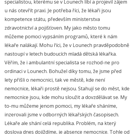
specialistou, kterému se v Lounech líbí a projevil zájem
u nás otevřít praxi. Je potřeba říci, že lékaři jsou
kompetence státu, především ministerstva
zdravotnictví a pojišťoven. My jako město tomu
můžeme pomoci vypsáním programů, které k nám
lékaře nalákají. Mohu říci, že v Lounech pravděpodobně
nastoupí v letech budoucích mladá dětská lékařka.
Věřím, že i ambulantní specialista se rozhod-ne pro
ordinaci v Lounech. Bohužel díky tomu, že jsme před
lety přišli o nemocnici, tak ve městě, kde není
nemocnice, lékaři prostě nejsou. Stahují se do měst, kde
nemocnice jsou, kde mohu sloužit a dovzdělávat se. My
to-mu můžeme jenom pomoci, my lékaře sháníme,
inzerovali jsme v odborných lékařských časopisech.
Lékaře ale shání celá republika. Problém, na který
doslova dnes dojíždíme, je absence nemocnice. Tohle od