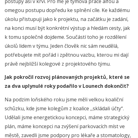
postupy asi v krvi. Pro mě je týmová práce alfou a
omegou postupu dopředu ke splnění cíle. Ke každému
úkolu přistupuji jako k projektu, na začátku je zadání,
na konci musí být konkrétní výstup a hledám cesty, jak
k tomu společně dojdeme. Součástí toho je rozdělení
úkolů lidem v týmu. Jeden člověk nic sám neudělá,
potřebujete mít pořád i zpětnou vazbu, kterou mi dají
právě nejbližší kolegové z projektového týmu.
Jak pokročil rozvoj plánovaných projektů, které se
za dva uplynulé roky podařilo v Lounech dokončit?
Na podzim loňského roku jsme měli velkou koaliční
schůzku, kde jsme kolegům z koalice ,,skládali účty“.
Udělali jsme energetickou koncepci, máme strategický
plán, máme koncepci na zvýšení parkovacích míst ve
městě, zavedli jsme podpory pro lékaře a stomatology,