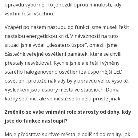
opravdu výborně. To je rozdíl oproti minulosti, kdy
všichni řešili všechno.
Vzápětí po našem nástupu do funkcí jsme museli řešit
nastalou energetickou krizi. V návaznosti na tuto
situaci jsme vydali ,,desatero úspor“, omezili jsme
částečně veřejné osvětlení památek, které se chvíli
přestaly nesvětlovat. Rychle jsme ale řešili výměny
starého halogenového osvětlení za úspornější LED
osvětlení, protože náklady byly opravdu velice vysoké.
Výsledkem jsou úspory města ve statisících. Doma
každý šetříme, ale ve městě se to dělo prostě jinak.
Změnilo se vaše vnímání role starosty od doby, kdy
jste do funkce nastoupil?
Moje představa správce města je odlišná od reality. Jak