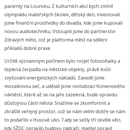
pacienty na Lounsku. Z kulturních akcí bych zmínil
olympiádu mateřských školek, dětský den, investovali
jsme finanční prostředky do divadla, kde jsme kupovali
novou audiotechniku. Vstoupili jsme do partnerství
Zdravých měst, což je platforma měst na sdílení
příkladů dobré praxe.
Určitě významným počinem bylo rozjet fotovoltaiky a
teplená čerpadla na městské objekty, právě kvůli
zvyšování energetických nákladů. Zavedli jsme
mozaikovou seč, a udělali jsme revitalizaci Komenského
náměstí, které až se na jaře zazelená, bude opravdu
důstojnou částí města. Snažíme se zkomfortnit a
zkrášlit veřejný prostor, což se nám velmi dobře se nám
to podařilo v Husově ulici. Tady se sešly tři skvělé věci,
kdy SŽDC opravilo budovu nádraží, majitel opravil