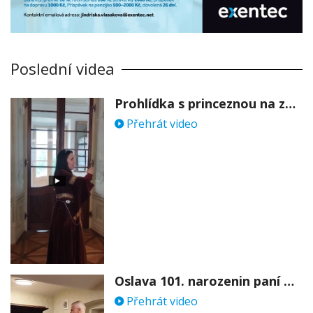
Poslední videa
Prohlídka s princeznou na zámku Stekník
Přehrát video
Oslava 101. narozenin paní Věry Skořepové
Přehrát video