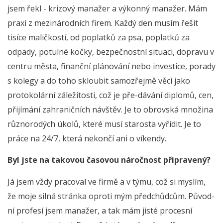
jsem řekl - krizový manažer a výkonný manažer. Mám
praxi z mezinárodních firem. Každý den musím řešit
tisíce maličkostí, od poplatků za psa, poplatků za
odpady, potulné kočky, bezpečnostní situaci, dopravu v
centru města, finanční plánování nebo investice, porady
s kolegy a do toho skloubit samozřejmě věci jako
protokolární záležitosti, což je pře-dávání diplomů, cen,
přijímání zahraničních návštěv. Je to obrovská množina
různorodých úkolů, které musí starosta vyřídit. Je to
práce na 24/7, která nekončí ani o víkendy.
Byl jste na takovou časovou náročnost připravený?
Já jsem vždy pracoval ve firmě a v týmu, což si myslím,
že moje silná stránka oproti mým předchůdcům. Původ-
ní profesí jsem manažer, a tak mám jisté procesní