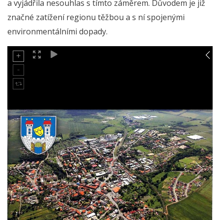
a vyjádřila nesouhlas s tímto záměrem. Důvodem je již
značné zatížení regionu těžbou a s ní spojenými
environmentálními dopady.