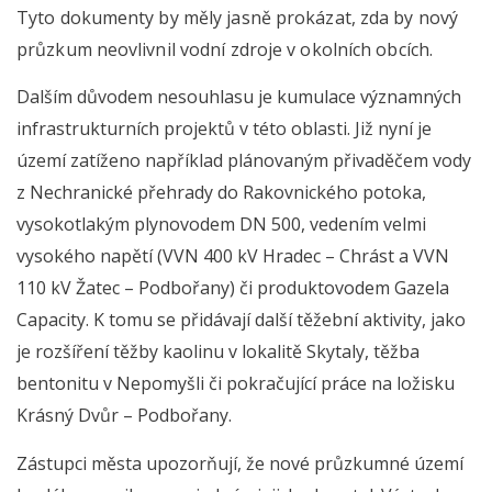
Tyto dokumenty by měly jasně prokázat, zda by nový
průzkum neovlivnil vodní zdroje v okolních obcích.
Dalším důvodem nesouhlasu je kumulace významných
infrastrukturních projektů v této oblasti. Již nyní je
území zatíženo například plánovaným přivaděčem vody
z Nechranické přehrady do Rakovnického potoka,
vysokotlakým plynovodem DN 500, vedením velmi
vysokého napětí (VVN 400 kV Hradec – Chrást a VVN
110 kV Žatec – Podbořany) či produktovodem Gazela
Capacity. K tomu se přidávají další těžební aktivity, jako
je rozšíření těžby kaolinu v lokalitě Skytaly, těžba
bentonitu v Nepomyšli či pokračující práce na ložisku
Krásný Dvůr – Podbořany.
Zástupci města upozorňují, že nové průzkumné území