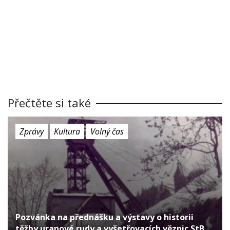
Přečtěte si také
Zprávy
Kultura
Volný čas
Pozvánka na přednášku a výstavy o historii
těžby uranové rudy a vyšetřovacích věznic StB