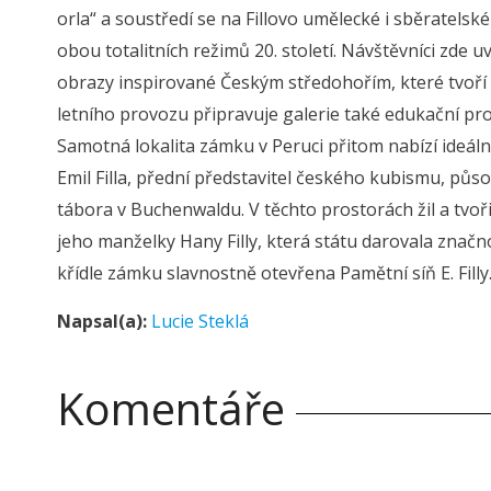
orla“ a soustředí se na Fillovo umělecké i sběratels
obou totalitních režimů 20. století. Návštěvníci zde uv
obrazy inspirované Českým středohořím, které tvoří 
letního provozu připravuje galerie také edukační pro
Samotná lokalita zámku v Peruci přitom nabízí ideální
Emil Filla, přední představitel českého kubismu, půs
tábora v Buchenwaldu. V těchto prostorách žil a tvoř
jeho manželky Hany Filly, která státu darovala značno
křídle zámku slavnostně otevřena Pamětní síň E. Filly.
Napsal(a):
Lucie Steklá
Komentáře