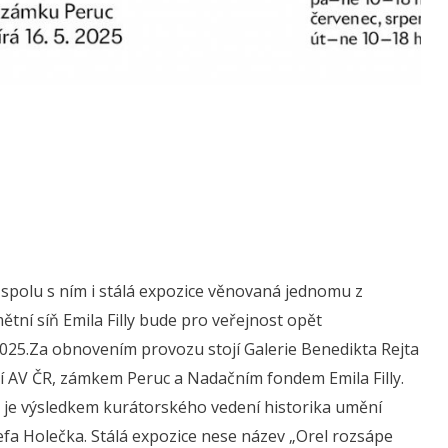
a spolu s ním i stálá expozice věnovaná jednomu z
ětní síň Emila Filly bude pro veřejnost opět
 2025.Za obnovením provozu stojí Galerie Benedikta Rejta
í AV ČR, zámkem Peruc a Nadačním fondem Emila Filly.
a je výsledkem kurátorského vedení historika umění
fa Holečka. Stálá expozice nese název „Orel rozsápe