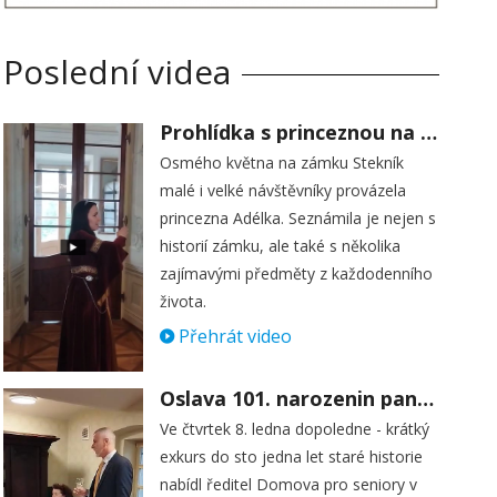
Poslední videa
Prohlídka s princeznou na zámku Stekník
Osmého května na zámku Stekník
malé i velké návštěvníky provázela
princezna Adélka. Seznámila je nejen s
historií zámku, ale také s několika
zajímavými předměty z každodenního
života.
Přehrát video
Oslava 101. narozenin paní Věry Skořepové
Ve čtvrtek 8. ledna dopoledne - krátký
exkurs do sto jedna let staré historie
nabídl ředitel Domova pro seniory v