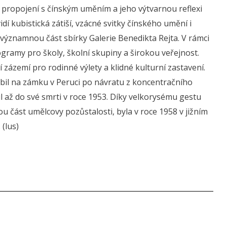
ké propojení s čínským uměním a jeho výtvarnou reflexi
idí kubistická zátiší, vzácné svitky čínského umění i
významnou část sbírky Galerie Benedikta Rejta. V rámci
gramy pro školy, školní skupiny a širokou veřejnost.
 zázemí pro rodinné výlety a klidné kulturní zastavení.
obil na zámku v Peruci po návratu z koncentračního
il až do své smrti v roce 1953. Díky velkorysému gestu
u část umělcovy pozůstalosti, byla v roce 1958 v jižním
 (lus)