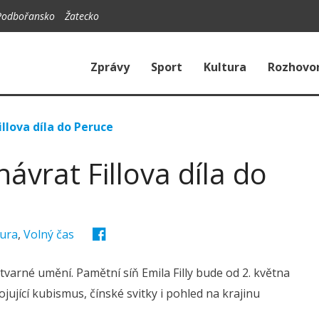
Podbořansko
Žatecko
Zprávy
Sport
Kultura
Rozhovo
Fillova díla do Peruce
 návrat Fillova díla do
tura
,
Volný čas
tvarné umění. Pamětní síň Emila Filly bude od 2. května
jující kubismus, čínské svitky i pohled na krajinu