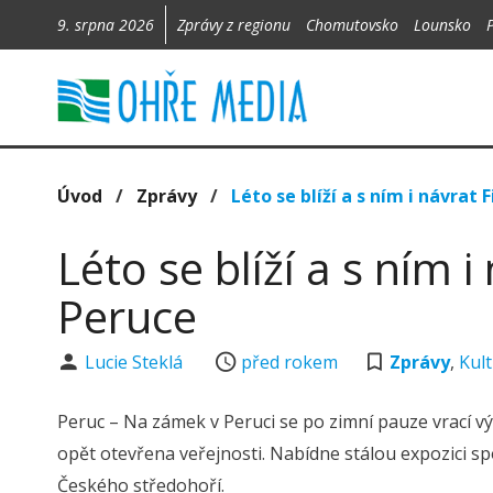
9. srpna 2026
Zprávy z regionu
Chomutovsko
Lounsko
Úvod
/
Zprávy
/
Léto se blíží a s ním i návrat 
Léto se blíží a s ním i
Peruce
Lucie Steklá
před rokem
Zprávy
,
Kul
Peruc – Na zámek v Peruci se po zimní pauze vrací vý
opět otevřena veřejnosti. Nabídne stálou expozici spo
Českého středohoří.