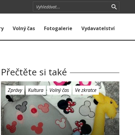
ry
Volný čas
Fotogalerie
Vydavatelství
Přečtěte si také
Zprávy
Kultura
Volný čas
Ve zkratce