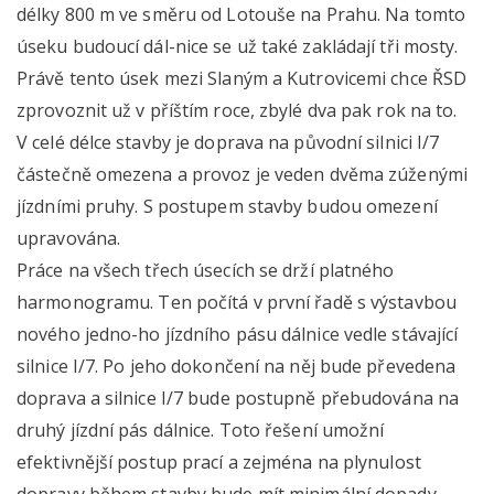
délky 800 m ve směru od Lotouše na Prahu. Na tomto
úseku budoucí dál-nice se už také zakládají tři mosty.
Právě tento úsek mezi Slaným a Kutrovicemi chce ŘSD
zprovoznit už v příštím roce, zbylé dva pak rok na to.
V celé délce stavby je doprava na původní silnici I/7
částečně omezena a provoz je veden dvěma zúženými
jízdními pruhy. S postupem stavby budou omezení
upravována.
Práce na všech třech úsecích se drží platného
harmonogramu. Ten počítá v první řadě s výstavbou
nového jedno-ho jízdního pásu dálnice vedle stávající
silnice I/7. Po jeho dokončení na něj bude převedena
doprava a silnice I/7 bude postupně přebudována na
druhý jízdní pás dálnice. Toto řešení umožní
efektivnější postup prací a zejména na plynulost
dopravy během stavby bude mít minimální dopady.