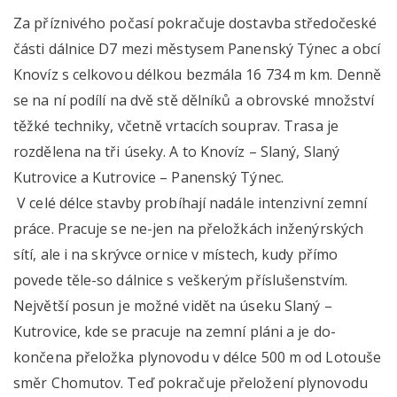
Za příznivého počasí pokračuje dostavba středočeské
části dálnice D7 mezi městysem Panenský Týnec a obcí
Knovíz s celkovou délkou bezmála 16 734 m km. Denně
se na ní podílí na dvě stě dělníků a obrovské množství
těžké techniky, včetně vrtacích souprav. Trasa je
rozdělena na tři úseky. A to Knovíz – Slaný, Slaný
Kutrovice a Kutrovice – Panenský Týnec.
V celé délce stavby probíhají nadále intenzivní zemní
práce. Pracuje se ne-jen na přeložkách inženýrských
sítí, ale i na skrývce ornice v místech, kudy přímo
povede těle-so dálnice s veškerým příslušenstvím.
Největší posun je možné vidět na úseku Slaný –
Kutrovice, kde se pracuje na zemní pláni a je do-
končena přeložka plynovodu v délce 500 m od Lotouše
směr Chomutov. Teď pokračuje přeložení plynovodu