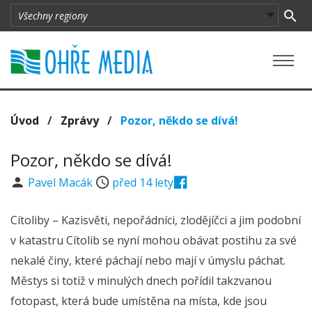
Úvod
/
Zprávy
/
Pozor, někdo se dívá!
Pozor, někdo se dívá!
Pavel Macák
před 14 lety
Cítoliby – Kazisvěti, nepořádníci, zlodějíčci a jim podobní
v katastru Cítolib se nyní mohou obávat postihu za své
nekalé činy, které páchají nebo mají v úmyslu páchat.
Městys si totiž v minulých dnech pořídil takzvanou
fotopast, která bude umístěna na místa, kde jsou