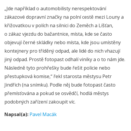
„Jde například o automobilisty nerespektování
zákazové dopravní značky na polní cestě mezi Louny a
křižovatkou v polích na silnici do Zeměch a Líšťan,
o zákaz vjezdu do bažantnice, místa, kde se často
objevují černé skládky nebo místa, kde jsou umístěny
kontejnery pro tříděný odpad, ale lidé do nich vhazují
jiný odpad. Prostě fotopast odhalí viníky a o to nám jde.
Následně tyto prohřešky bude řešit policie nebo
přestupková komise,“ řekl starosta městysu Petr
Jindřich (na snímku). Podle něj bude fotopast často
přemísťována a pokud se osvědčí, hodlá městys
podobných zařízení zakoupit víc.
Napsal(a):
Pavel Macák