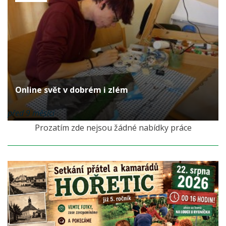
Online svět v dobrém i zlém
před 9 měsíci
Prozatím zde nejsou žádné nabídky práce