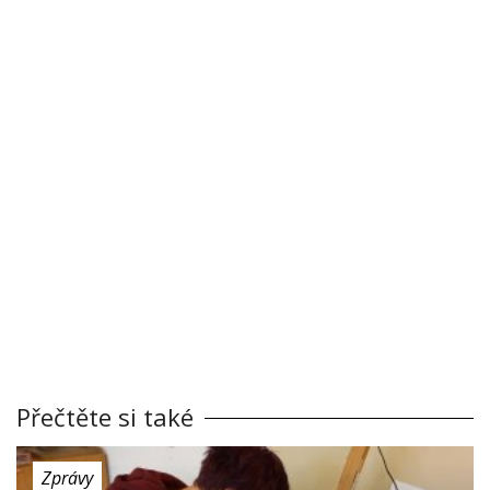
Přečtěte si také
Zprávy