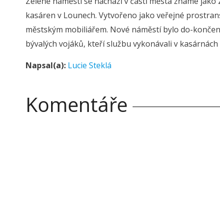
Zelené náměstí se nachází v části města známé jako 
kasáren v Lounech. Vytvořeno jako veřejné prostran
městským mobiliářem. Nové náměstí bylo do-končeno
bývalých vojáků, kteří službu vykonávali v kasárnách v 
Napsal(a):
Lucie Steklá
Komentáře