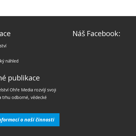
ace
Náš Facebook:
ství
cký náhled
é publikace
lství Ohře Media rozvíjí svoji
a trhu odborné, vědecké
nformací o naší činnosti