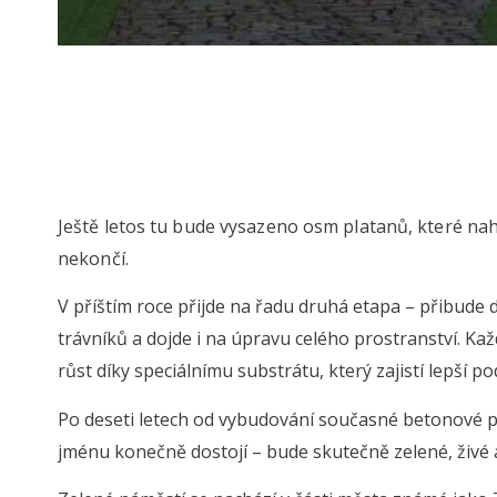
Ještě letos tu bude vysazeno osm platanů, které na
nekončí.
V příštím roce přijde na řadu druhá etapa – přibude 
trávníků a dojde i na úpravu celého prostranství. K
růst díky speciálnímu substrátu, který zajistí lepší p
Po deseti letech od vybudování současné betonové p
jménu konečně dostojí – bude skutečně zelené, živé a