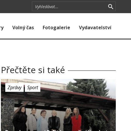
ry
Volný čas
Fotogalerie
Vydavatelství
Přečtěte si také
Zprávy
Sport