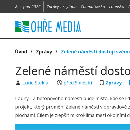
8. srpna 2026
Zprávy z regionu
Chomutovsko
Lounsko
Úvod
/
Zprávy
/
Zelené náměstí dostojí svém
Zelené náměstí dosto
Lucie Steklá
před 9 měsíci
Zprávy
Louny - Z betonového náměstí bude místo, kde se lidé
projekt, který promění Zelené náměstí v opravdově z
plochami. Cílem je zlepšit mikroklima mezi okolními 