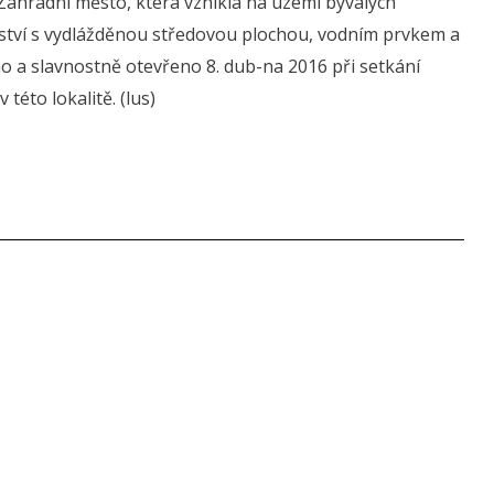
Zahradní město, která vznikla na území bývalých
ství s vydlážděnou středovou plochou, vodním prvkem a
 a slavnostně otevřeno 8. dub-na 2016 při setkání
této lokalitě. (lus)