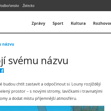
Podbořansko
Žatecko
Zprávy
Sport
Kultura
Rozhovo
u názvu
jí svému názvu
 budou chtít zastavit a odpočinout si. Louny rozjíždějí
elený prostor – s novými stromy, lavičkami i travnatými
domy a dodat místu příjemnější atmosféru.