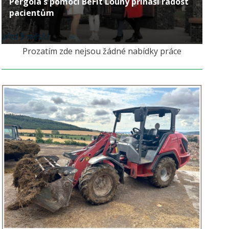
Pergola s pomocí BeFit Louny přináší radost
pacientům
před 9 měsíci
Prozatím zde nejsou žádné nabídky práce