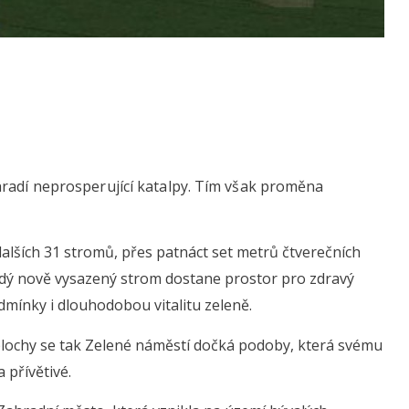
hradí neprosperující katalpy. Tím však proměna
dalších 31 stromů, přes patnáct set metrů čtverečních
aždý nově vysazený strom dostane prostor pro zdravý
odmínky i dlouhodobou vitalitu zeleně.
lochy se tak Zelené náměstí dočká podoby, která svému
 přívětivé.