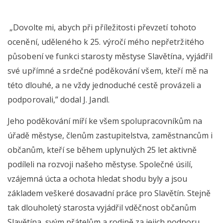
„Dovolte mi, abych při příležitosti převzetí tohoto
ocenění, uděleného k 25. výročí mého nepřetržitého
působení ve funkci starosty městyse Slavětína, vyjádřil
své upřímné a srdečné poděkování všem, kteří mě na
této dlouhé, a ne vždy jednoduché cestě provázeli a
podporovali,” dodal J. Jandl.
Jeho poděkování míří ke všem spolupracovníkům na
úřadě městyse, členům zastupitelstva, zaměstnancům i
občanům, kteří se během uplynulých 25 let aktivně
podíleli na rozvoji našeho městyse. Společné úsilí,
vzájemná úcta a ochota hledat shodu byly a jsou
základem veškeré dosavadní práce pro Slavětín. Stejně
tak dlouholetý starosta vyjádřil vděčnost občanům
Slavětína, svým přátelům a rodině za jejich podporu,