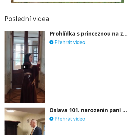
Poslední videa
Prohlídka s princeznou na zámku Stekník
Přehrát video
Oslava 101. narozenin paní Věry Skořepové
Přehrát video