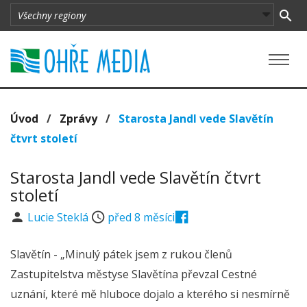
Úvod
/
Zprávy
/
Starosta Jandl vede Slavětín
čtvrt století
Starosta Jandl vede Slavětín čtvrt
století
Lucie Steklá
před 8 měsíci
Slavětín - „Minulý pátek jsem z rukou členů
Zastupitelstva městyse Slavětína převzal Cestné
uznání, které mě hluboce dojalo a kterého si nesmírně