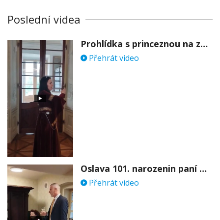
Poslední videa
Prohlídka s princeznou na zámku Stekník
Přehrát video
Oslava 101. narozenin paní Věry Skořepové
Přehrát video