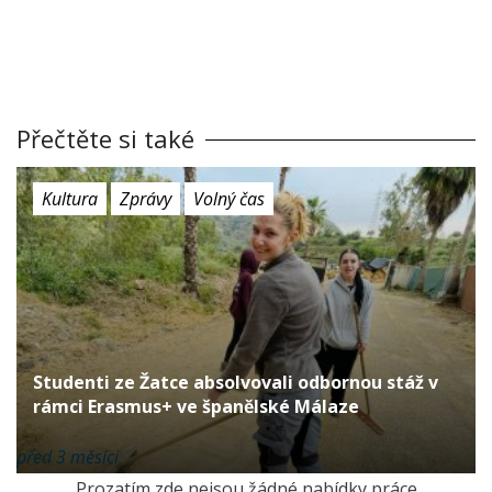
Přečtěte si také
Kultura
Zprávy
Volný čas
Studenti ze Žatce absolvovali odbornou stáž v
rámci Erasmus+ ve španělské Málaze
před 3 měsíci
Prozatím zde nejsou žádné nabídky práce