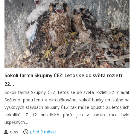
Sokolí farma Skupiny ČEZ: Letos se do světa rozletí
22…
Sokolí farma Skupiny ČEZ: Letos se do světa rozletí 22 mláďat
Sečteno, podtrženo a okroužkováno; sokolí budky umístěné na
výškových stavbách Skupiny ČEZ tak může opustit 22 letošních
sokolíků. Z 12 hnízdících párů jich v tomto roce bylo
úspěšných…
otys
před 3 měsíci