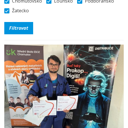
Chomutovsko
Lounsko
Podbořansko
Žatecko