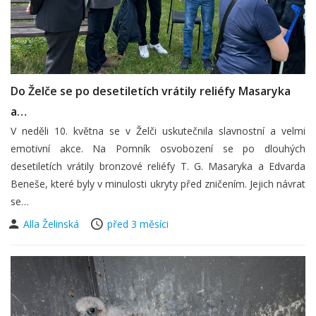
Do Želče se po desetiletích vrátily reliéfy Masaryka
a…
V neděli 10. května se v Želči uskutečnila slavnostní a velmi
emotivní akce. Na Pomník osvobození se po dlouhých
desetiletích vrátily bronzové reliéfy T. G. Masaryka a Edvarda
Beneše, které byly v minulosti ukryty před zničením. Jejich návrat
se…
Alla Želinská
před 3 měsíci