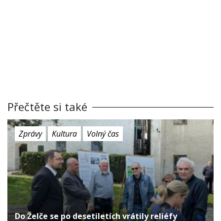
Přečtěte si také
Zprávy
Kultura
Volný čas
Do Želče se po desetiletích vrátily reliéfy