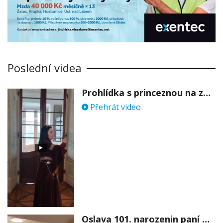
Poslední videa
Prohlídka s princeznou na zámku Stekník
Přehrát video
Oslava 101. narozenin paní Věry Skořepové