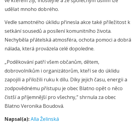
ve kterém žijí, lhostejné a že společným úsilím lze
udělat mnoho dobrého.
Vedle samotného úklidu přinesla akce také příležitost k
setkání sousedů a posílení komunitního života.
Nechyběla přátelská atmosféra, ochota pomoci a dobrá
nálada, která provázela celé dopoledne.
„Poděkování patří všem občanům, dětem,
dobrovolníkům i organizátorům, kteří se do úklidu
zapojili a přiložili ruku k dílu. Díky jejich času, energii a
zodpovědnému přístupu je obec Blatno opět o něco
čistší a příjemnější pro všechny,” shrnula za obec
Blatno Veronika Boudová.
Napsal(a):
Alla Želinská