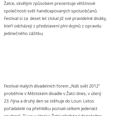
Žatce, skvělým způsobem prezentuje většinové
společnosti svět handicapovaných spoluobčanů.
Festival si za deset let získal již své pravidelné diváky,
kteří odcházejí z představení plni dojmů z opravdu
jedinečného zážitku.
Festival malých divadelních forem „Náš svět 2012“
proběhne v Městském divadle v Žatci dnes, v úterý
23. října a druhý den se stěhuje do Loun. Letos
pořadatelé na přehlídku pozvali celkem jedenáct
souborů. Ty se v úterý v Žatci představí dopoledne