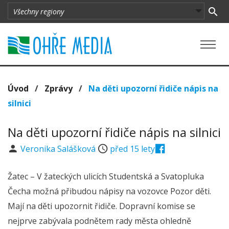
Úvod
/
Zprávy
/
Na děti upozorní řidiče nápis na
silnici
Na děti upozorní řidiče nápis na silnici
Veronika Salášková
před 15 lety
Žatec – V žateckých ulicích Studentská a Svatopluka
Čecha možná přibudou nápisy na vozovce Pozor děti.
Mají na děti upozornit řidiče. Dopravní komise se
nejprve zabývala podnětem rady města ohledně