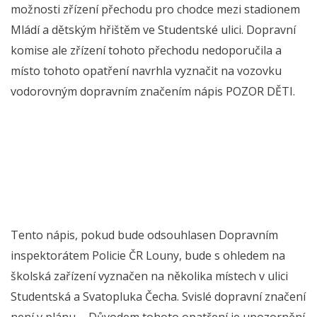
možnosti zřízení přechodu pro chodce mezi stadionem
Mládí a dětským hřištěm ve Studentské ulici. Dopravní
komise ale zřízení tohoto přechodu nedoporučila a
místo tohoto opatření navrhla vyznačit na vozovku
vodorovným dopravním značením nápis POZOR DĚTI.
Tento nápis, pokud bude odsouhlasen Dopravním
inspektorátem Policie ČR Louny, bude s ohledem na
školská zařízení vyznačen na několika místech v ulici
Studentská a Svatopluka Čecha. Svislé dopravní značení
není v plánu. „Důvodem tohoto opatření je upozornění