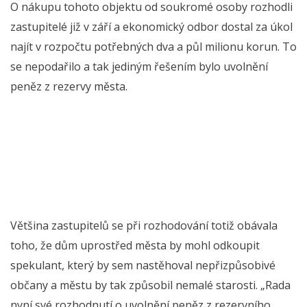
O nákupu tohoto objektu od soukromé osoby rozhodli
zastupitelé již v září a ekonomický odbor dostal za úkol
najít v rozpočtu potřebných dva a půl milionu korun. To
se nepodařilo a tak jediným řešením bylo uvolnění
peněz z rezervy města.
Většina zastupitelů se při rozhodování totiž obávala
toho, že dům uprostřed města by mohl odkoupit
spekulant, který by sem nastěhoval nepřizpůsobivé
občany a městu by tak způsobil nemalé starosti. „Rada
nyní své rozhodnutí o uvolnění peněz z rezervního