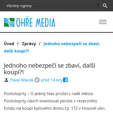
Úvod
/
Zprávy
/
Jednoho nebezpečí se zbaví,
další koupí?!
Jednoho nebezpečí se zbaví, další
koupí?!
Pavel Macák
před 14 lety
Postoloprty – O jediný hlas prošel v radě města
Postoloprty návrh investovat peníze z rezervního
fondu na koupi bytového domu čp. 172 v Husově ulici.