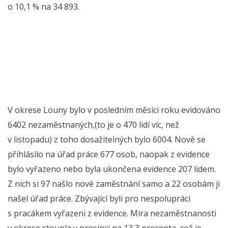
o 10,1 % na 34 893.
V okrese Louny bylo v posledním měsíci roku evidováno
6402 nezaměstnaných,(to je o 470 lidí víc, než
v listopadu) z toho dosažitelných bylo 6004. Nově se
přihlásilo na úřad práce 677 osob, naopak z evidence
bylo vyřazeno nebo byla ukončena evidence 207 lidem.
Z nich si 97 našlo nové zaměstnání samo a 22 osobám ji
našel úřad práce. Zbývající byli pro nespolupráci
s pracákem vyřazeni z evidence. Míra nezaměstnanosti
v okrese stoupla v prosinci na 13,3 procenta, což je