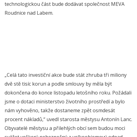
technologickou část bude dodávat společnost MEVA
Roudnice nad Labem.
„Celá tato investiční akce bude stát zhruba tři miliony
dvě stě tisíc korun a podle smlouvy by měla být
dokončena do konce listopadu letošního roku. Požádali
jsme o dotaci ministerstvo životního prostředí a bylo
nám vyhověno, takže dostaneme zpět osmdesát
procent nákladů,“ uvedl starosta městysu Antonín Lanc.
Obyvatelé městysu a přilehlých obcí sem budou moci
svážet veškerý nebezpečný a velkoobjemový odpad,