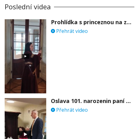
Poslední videa
Prohlídka s princeznou na zámku Stekník
Přehrát video
Oslava 101. narozenin paní Věry Skořepové
Přehrát video