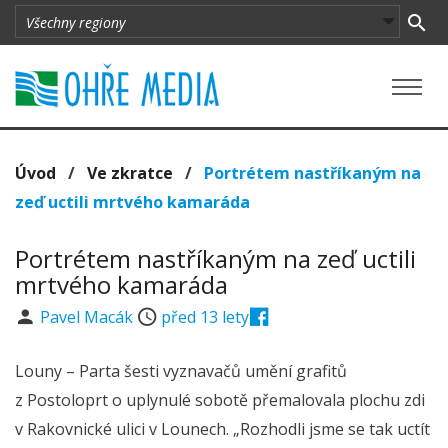
Úvod
/
Ve zkratce
/
Portrétem nastříkaným na
zeď uctili mrtvého kamaráda
Portrétem nastříkaným na zeď uctili
mrtvého kamaráda
Pavel Macák
před 13 lety
Louny – Parta šesti vyznavačů umění grafitů
z Postoloprt o uplynulé sobotě přemalovala plochu zdi
v Rakovnické ulici v Lounech. „Rozhodli jsme se tak uctít