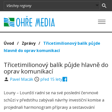
Úvod
/
Zprávy
/
Třicetimilionový balík půjde
hlavně do oprav komunikací
Třicetimilionový balík půjde hlavně do
oprav komunikací
Pavel Macák
před 15 lety
Louny – Lounští radní se na své poslední červnové
schůzi v předstihu zabývali návrhy investiční komise a
projednali harmonogram přípravy a sestavování