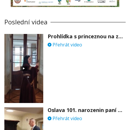
Poslední videa
Prohlídka s princeznou na zámku Stekník
Přehrát video
Oslava 101. narozenin paní Věry Skořepové
Přehrát video