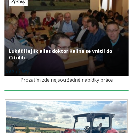
Zprávy
Lukáš Hejlík alias doktor Kalina se vrátil do
Cítolib
před 13 lety
Prozatím zde nejsou žádné nabídky práce