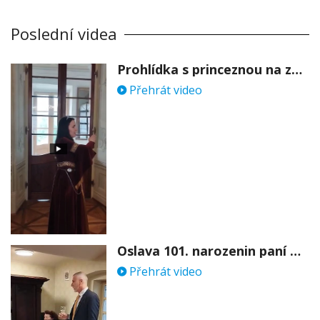
Poslední videa
Prohlídka s princeznou na zámku Stekník
Přehrát video
Oslava 101. narozenin paní Věry Skořepové
Přehrát video