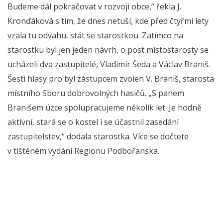
Budeme dál pokračovat v rozvoji obce,“ řekla J.
Kronďáková s tím, že dnes netuší, kde před čtyřmi lety
vzala tu odvahu, stát se starostkou. Zatímco na
starostku byl jen jeden návrh, o post místostarosty se
ucházeli dva zastupitelé, Vladimír Šeda a Václav Braniš.
Šesti hlasy pro byl zástupcem zvolen V. Braniš, starosta
místního Sboru dobrovolných hasičů. „S panem
Branišem úzce spolupracujeme několik let. Je hodně
aktivní, stará se o kostel i se účastnil zasedání
zastupitelstev,“ dodala starostka. Více se dočtete
v tištěném vydání Regionu Podbořanska.