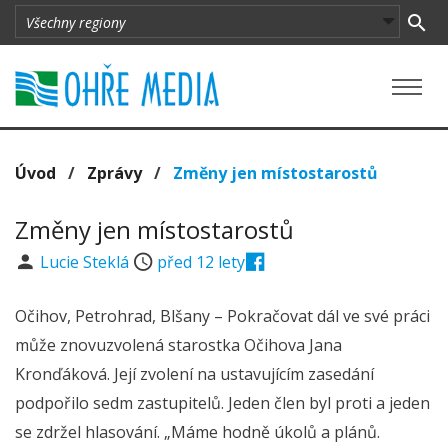
Úvod
/
Zprávy
/
Změny jen místostarostů
Změny jen místostarostů
Lucie Steklá
před 12 lety
Očihov, Petrohrad, Blšany – Pokračovat dál ve své práci
může znovuzvolená starostka Očihova Jana
Kronďáková. Její zvolení na ustavujícím zasedání
podpořilo sedm zastupitelů. Jeden člen byl proti a jeden
se zdržel hlasování. „Máme hodně úkolů a plánů.