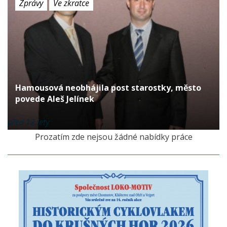
Zprávy
Ve zkratce
Hamousová neobhájila post starostky, město
povede Aleš Jelínek
před 12 lety
Prozatím zde nejsou žádné nabídky práce