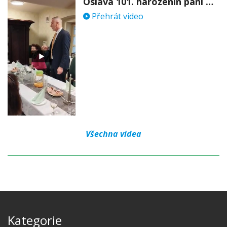
Oslava 101. narozenin paní Věry Skořepové
Přehrát video
Všechna videa
Kategorie