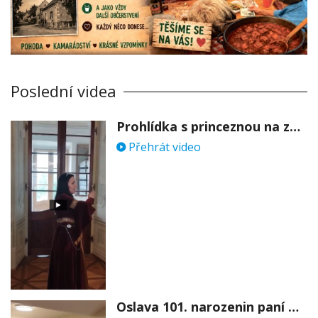
Poslední videa
Prohlídka s princeznou na zámku Stekník
Přehrát video
Oslava 101. narozenin paní Věry Skořepové