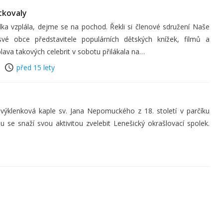
tkovaly
ka vzplála, dejme se na pochod. Řekli si členové sdružení Naše
vé obce představitele populárních dětských knížek, filmů a
plava takových celebrit v sobotu přilákala na…
před 15 lety
ýklenková kaple sv. Jana Nepomuckého z 18. století v parčíku
u se snaží svou aktivitou zvelebit Lenešický okrašlovací spolek.
.