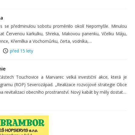
ka
s se předminulou sobotu proměnilo okolí Nepomyšle. Minulou
kat Červenou karkulku, Shreka, Makovou panenku, Včelku Máju,
ence, Křemílka a Vochomůrku, čerta, vodníka,…
před 15 lety
nie
částech Touchovice a Marvarec velká investiční akce, která je
ogramu (ROP) Severozápad. „Realizace rozvojové strategie Obce
 na revitalizaci obecního prostranství. Nový kabát by měly dostat…