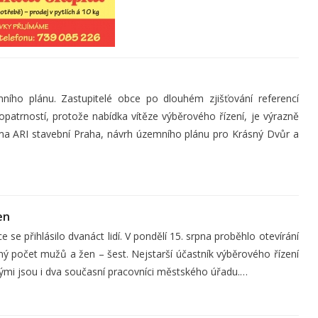
ího plánu. Zastupitelé obce po dlouhém zjišťování referencí
patrností, protože nabídka vítěze výběrového řízení, je výrazně
Firma ARI stavební Praha, návrh územního plánu pro Krásný Dvůr a
en
e přihlásilo dvanáct lidí. V pondělí 15. srpna proběhlo otevírání
jný počet mužů a žen – šest. Nejstarší účastník výběrového řízení
nými jsou i dva současní pracovníci městského úřadu.…