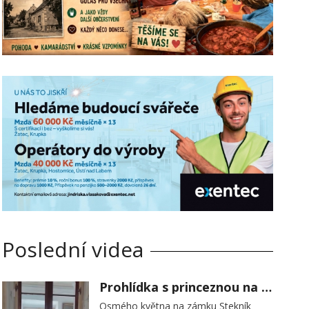
Poslední videa
Prohlídka s princeznou na zámku Stekník
Osmého května na zámku Stekník