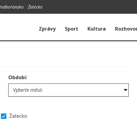
Podbořansko
Žatecko
Zprávy
Sport
Kultura
Rozhovo
Období:
Žatecko