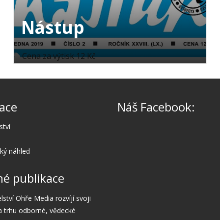
Nástup
Cena za výtisk 12 Kč
ace
Náš Facebook:
ství
cký náhled
é publikace
lství Ohře Media rozvíjí svoji
a trhu odborné, vědecké