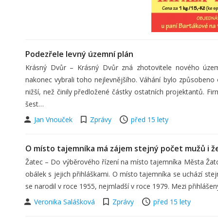
Podezřele levný územní plán
Krásný Dvůr – Krásný Dvůr zná zhotovitele nového územn
nakonec vybrali toho nejlevnějšího. Váhání bylo způsobeno o
nižší, než činily předložené částky ostatních projektantů. 
šest…
Jan Vnouček
Zprávy
před 15 lety
O místo tajemníka má zájem stejný počet mužů i ž
Žatec – Do výběrového řízení na místo tajemníka Města Žatce s
obálek s jejich přihláškami. O místo tajemníka se uchází ste
se narodil v roce 1955, nejmladší v roce 1979. Mezi přihláše
Veronika Salášková
Zprávy
před 15 lety