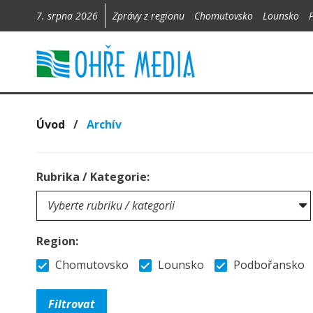
7. srpna 2026
Zprávy z regionu
Chomutovsko
Lounsko
Úvod
/
Archív
Rubrika / Kategorie:
Region:
Chomutovsko
Lounsko
Podbořansko