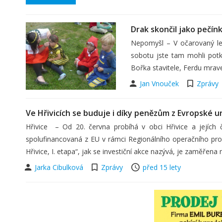
Drak skončil jako pečín
Nepomyšl – V očarovaný le
sobotu jste tam mohli pot
Bořka stavitele, Ferdu mrav
Jan Vnouček
Zprávy
Ve Hřivicích se buduje i díky penězům z Evropské u
Hřivice – Od 20. června probíhá v obci Hřivice a jejích 
spolufinancovaná z EU v rámci Regionálního operačního pr
Hřivice, I. etapa“, jak se investiční akce nazývá, je zaměřena
Jarka Cibulková
Zprávy
před 15 lety