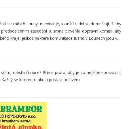
nů ve městě Louny, neexistuje, lounští radní se domnívají, že by
předposledním zasedání 8. srpna pověřila dopravní komisi, aby
kého kraje, jelikož některé komunikace II. tříd v Lounech jsou v…
tátu, města či obce? Přece proto, aby je co nejlépe spravovali.
. Každý se k tomuto úkolu postaví po svém.