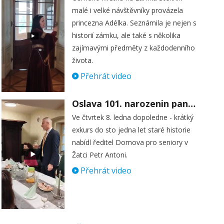
malé i velké návštěvníky provázela
princezna Adélka. Seznámila je nejen s
historií zámku, ale také s několika
zajímavými předměty z každodenního
života.
Přehrát video
Oslava 101. narozenin paní Věry Skořepové
Ve čtvrtek 8. ledna dopoledne - krátký
exkurs do sto jedna let staré historie
nabídl ředitel Domova pro seniory v
Žatci Petr Antoni.
Přehrát video