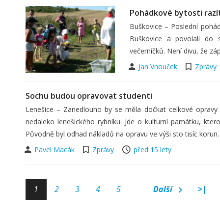
Pohádkové bytosti razí
Buškovice – Poslední pohád
Buškovice a povolali do s
večerníčků. Není divu, že zá
Jan Vnouček
Zprávy
Sochu budou opravovat studenti
Lenešice – Zanedlouho by se měla dočkat celkové opravy v
nedaleko lenešického rybníku. Jde o kulturní památku, ktero
Původně byl odhad nákladů na opravu ve výši sto tisíc korun
Pavel Macák
Zprávy
před 15 lety
1
2
3
4
5
Další
>|