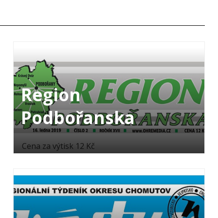
Region
Podbořanska
Cena za výtisk 12 Kč