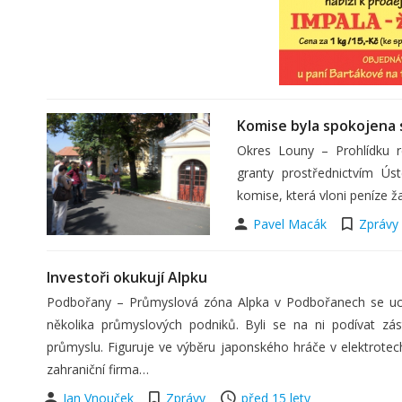
Komise byla spokojena 
Okres Louny – Prohlídku r
granty prostřednictvím Ús
komise, která vloni peníze ž
Pavel Macák
Zprávy
Investoři okukují Alpku
Podbořany – Průmyslová zóna Alpka v Podbořanech se uchá
několika průmyslových podniků. Byli se na ni podívat zá
průmyslu. Figuruje ve výběru japonského hráče v elektrotec
zahraniční firma…
Jan Vnouček
Zprávy
před 15 lety