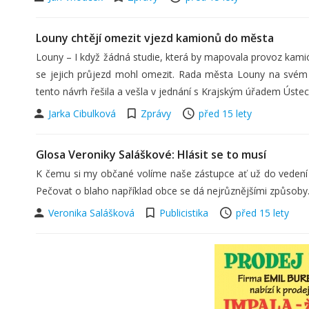
Louny chtějí omezit vjezd kamionů do města
Louny – I když žádná studie, která by mapovala provoz kamió
se jejich průjezd mohl omezit. Rada města Louny na svém 
tento návrh řešila a vešla v jednání s Krajským úřadem Ústec
Jarka Cibulková
Zprávy
před 15 lety
Glosa Veroniky Saláškové: Hlásit se to musí
K čemu si my občané volíme naše zástupce ať už do vedení s
Pečovat o blaho například obce se dá nejrůznějšími způsoby
Veronika Salášková
Publicistika
před 15 lety