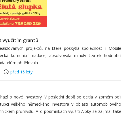
s využitím grantů
ealizovaných projektů, na které poskytla společnost T-Mobile
tecká komunitní nadace, absolvovala minulý čtvrtek hodnotící
adatelům přidělovala.
před 15 lety
zí o nové investory. V poslední době se ocitla v zorném poli
stupci velkého německého investora v oblasti automobilového
hnickém průmyslu. A o podmínkách využití Alpky se zajímal také