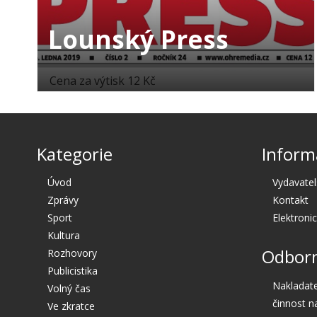
Lounský Press
Cena za výtisk 12 Kč
Kategorie
Inform
Úvod
Vydavatel
Zprávy
Kontakt
Sport
Elektroni
Kultura
Odborn
Rozhovory
Publicistika
Nakladate
Volný čas
činnost n
Ve zkratce