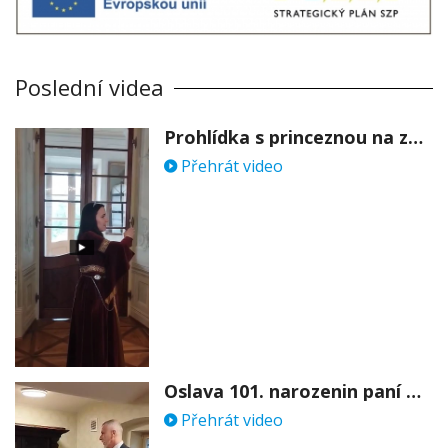
Poslední videa
Prohlídka s princeznou na zámku Stekník
Přehrát video
Oslava 101. narozenin paní Věry Skořepové
Přehrát video