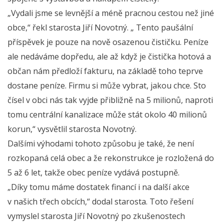
„Vydali jsme se levnější a méně pracnou cestou než jiné
obce,“ řekl starosta Jiří Novotný. „ Tento paušální
příspěvek je pouze na nově osazenou čističku. Peníze
ale nedáváme dopředu, ale až když je čistička hotová a
občan nám předloží fakturu, na základě toho teprve
dostane peníze. Firmu si může vybrat, jakou chce. Sto
čísel v obci nás tak vyjde přibližně na 5 milionů, naproti
tomu centrální kanalizace může stát okolo 40 milionů
korun,“ vysvětlil starosta Novotný.
Dalšími výhodami tohoto způsobu je také, že není
rozkopaná celá obec a že rekonstrukce je rozložená do
5 až 6 let, takže obec peníze vydává postupně.
„Díky tomu máme dostatek financí i na další akce
v našich třech obcích,“ dodal starosta. Toto řešení
vymyslel starosta Jiří Novotný po zkušenostech