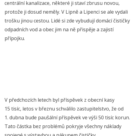
centrální kanalizace, některé ji staví zbrusu novou,
protože ji dosud neměly. V Lipně a Lipenci se ale vydali
trošku jinou cestou. Lidé si zde vybudují domácí čističky
odpadních vod a obec jim na ně přispěje a zajistí
přípojku.
V předchozích letech byl příspěvek z obecní kasy
15 tisíc, letos v březnu schválilo zastupitelstvo, že od
1. dubna bude paušální příspěvek ve výši 50 tisíc korun.
Tato částka bez problémů pokryje všechny náklady
spojené s výstavbou a nákupem čističky.