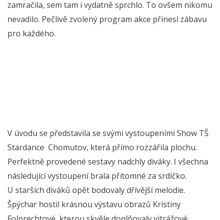
zamračila, sem tam i vydatně sprchlo. To ovšem nikomu
nevadilo. Pečlivě zvolený program akce přinesl zábavu
pro každého.
V úvodu se představila se svými vystoupeními Show TŠ
Stardance Chomutov, která přímo rozzářila plochu.
Perfektně provedené sestavy nadchly diváky. I všechna
následující vystoupení brala přítomné za srdíčko.
U starších diváků opět bodovaly dřívější melodie.
Špýchar hostil krásnou výstavu obrazů Kristiny
Folprechtové, kterou skvěle doplňovaly vitrážové