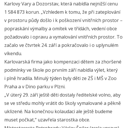
Karlovy Vary a Dozorstav, která nabídla nejnižší cenu
1 584 873 korun. „Vzhledem k tomu, že při zateplování
v prostoru půdy došlo i k poškození vnitřních prostor –
popraskání výmalby a omítek ve třídách, vedení obce
požadovalo i opravu a vymalování vnitřních prostor. To
začalo ve čtvrtek 24. září a pokračovalo i o uplynulém
víkendu.
Karlovarská firma jako kompenzaci dětem za zhoršené
podmínky ve škole po prvním září nabídla výlet, který
i plně hradila. Minulý týden byly děti ze ZŠ i MŠ v Zoo
Praha a v Dino parku v Plzni.
„V úterý 29. září ještě děti dostaly ředitelské volno, aby
se ve středu mohly vrátit do školy vymalované a pěkně
uklizené. Na konečnou kolaudaci ale ještě budeme
muset počkat,“ uzavřela starostka obce.
Místostarosta Petrohradu Václav Špilar (zcela vpravo)