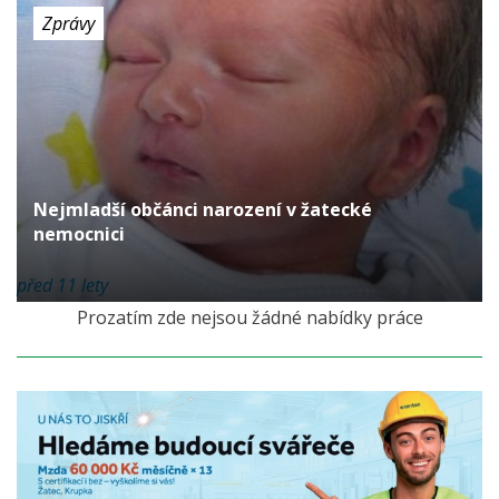
Zprávy
Nejmladší občánci narození v žatecké
nemocnici
před 11 lety
Prozatím zde nejsou žádné nabídky práce