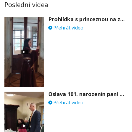
Poslední videa
Prohlídka s princeznou na zámku Stekník
Přehrát video
Oslava 101. narozenin paní Věry Skořepové
Přehrát video