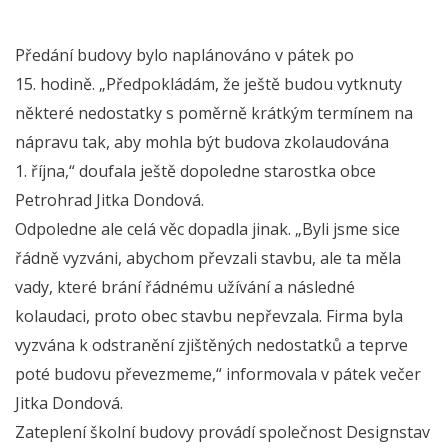
Předání budovy bylo naplánováno v pátek po
15. hodině. „Předpokládám, že ještě budou vytknuty
některé nedostatky s poměrně krátkým termínem na
nápravu tak, aby mohla být budova zkolaudována
1. října,“ doufala ještě dopoledne starostka obce
Petrohrad Jitka Dondová.
Odpoledne ale celá věc dopadla jinak. „Byli jsme sice
řádně vyzváni, abychom převzali stavbu, ale ta měla
vady, které brání řádnému užívání a následné
kolaudaci, proto obec stavbu nepřevzala. Firma byla
vyzvána k odstranění zjištěných nedostatků a teprve
poté budovu převezmeme,“ informovala v pátek večer
Jitka Dondová.
Zateplení školní budovy provádí společnost Designstav