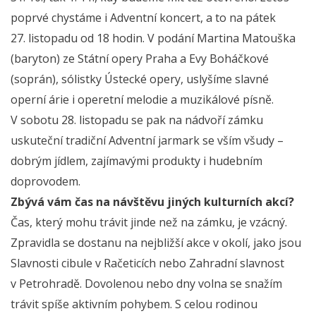
poprvé chystáme i Adventní koncert, a to na pátek
27. listopadu od 18 hodin. V podání Martina Matouška
(baryton) ze Státní opery Praha a Evy Boháčkové
(soprán), sólistky Ústecké opery, uslyšíme slavné
operní árie i operetní melodie a muzikálové písně.
V sobotu 28. listopadu se pak na nádvoří zámku
uskuteční tradiční Adventní jarmark se vším všudy –
dobrým jídlem, zajímavými produkty i hudebním
doprovodem.
Zbývá vám čas na návštěvu jiných kulturních akcí?
Čas, který mohu trávit jinde než na zámku, je vzácný.
Zpravidla se dostanu na nejbližší akce v okolí, jako jsou
Slavnosti cibule v Račeticích nebo Zahradní slavnost
v Petrohradě. Dovolenou nebo dny volna se snažím
trávit spíše aktivním pohybem. S celou rodinou