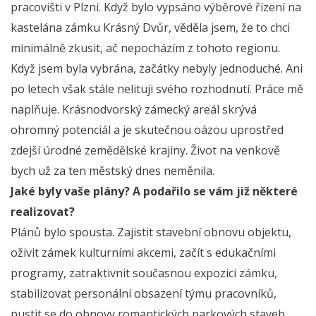
pracovišti v Plzni. Když bylo vypsáno výběrové řízení na
kastelána zámku Krásný Dvůr, věděla jsem, že to chci
minimálně zkusit, ač nepocházím z tohoto regionu.
Když jsem byla vybrána, začátky nebyly jednoduché. Ani
po letech však stále nelituji svého rozhodnutí. Práce mě
naplňuje. Krásnodvorský zámecký areál skrývá
ohromný potenciál a je skutečnou oázou uprostřed
zdejší úrodné zemědělské krajiny. Život na venkově
bych už za ten městský dnes neměnila.
Jaké byly vaše plány? A podařilo se vám již některé
realizovat?
Plánů bylo spousta. Zajistit stavební obnovu objektu,
oživit zámek kulturními akcemi, začít s edukačními
programy, zatraktivnit současnou expozici zámku,
stabilizovat personální obsazení týmu pracovníků,
pustit se do obnovy romantických parkových staveb