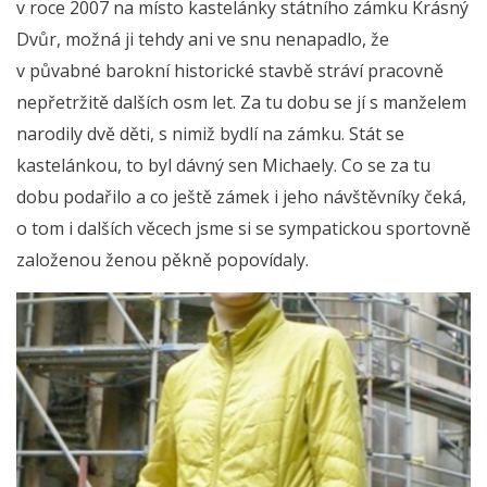
v roce 2007 na místo kastelánky státního zámku Krásný
Dvůr, možná ji tehdy ani ve snu nenapadlo, že
v půvabné barokní historické stavbě stráví pracovně
nepřetržitě dalších osm let. Za tu dobu se jí s manželem
narodily dvě děti, s nimiž bydlí na zámku. Stát se
kastelánkou, to byl dávný sen Michaely. Co se za tu
dobu podařilo a co ještě zámek i jeho návštěvníky čeká,
o tom i dalších věcech jsme si se sympatickou sportovně
založenou ženou pěkně popovídaly.