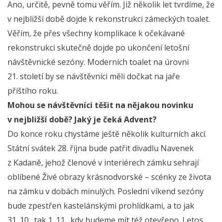
Ano, určitě, pevně tomu věřím. Již několik let tvrdíme, že
v nejbližší době dojde k rekonstrukci zámeckých toalet.
Věřím, že přes všechny komplikace k očekávané
rekonstrukci skutečně dojde po ukončení letošní
návštěvnické sezóny. Moderních toalet na úrovni
21. století by se návštěvníci měli dočkat na jaře
příštího roku.
Mohou se návštěvníci těšit na nějakou novinku
v nejbližší době? Jaký je čeká Advent?
Do konce roku chystáme ještě několik kulturních akcí.
Státní svátek 28. října bude patřit divadlu Navenek
z Kadaně, jehož členové v interiérech zámku sehrají
oblíbené Živé obrazy krásnodvorské – scénky ze života
na zámku v dobách minulých. Poslední víkend sezóny
bude zpestřen kastelánskými prohlídkami, a to jak
31. 10., tak 1. 11., kdy budeme mít též otevřeno. Letos