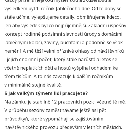
výsledkem byl 1. ročník Jablečného dne. Od té doby se
stále učíme, vylepšujeme detaily, obměňujeme kdeco,
jen aby výsledek byl co nejpříjemnější. Základní úspěšný
koncept rodinné podzimní slavnosti úrody s domácími
jablečnými koláči, záviny, buchtami a podobně se však
nemění. A mě těší velmi příznivé ohlasy od návštěvníků
i jejich enormní počet, který stále narůstá a letos se
včetně neplatících dětí a hostů vyšplhal odhadem ke
třem tisícům. A to nás zavazuje k dalším ročníkům
v minimálně stejné kvalitě.
S jak velkým týmem lidí pracujete?
Na zámku je stabilně 12 pracovních pozic, včetně té mé.
V průběhu sezóny zaměstnáváme ještě asi pět
průvodkyň, které vypomáhají se zajišťováním
návštěvnického provozu především v letních měsících.