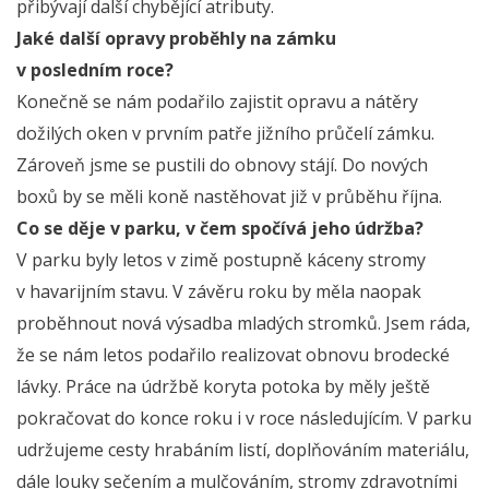
přibývají další chybějící atributy.
Jaké další opravy proběhly na zámku
v posledním roce?
Konečně se nám podařilo zajistit opravu a nátěry
dožilých oken v prvním patře jižního průčelí zámku.
Zároveň jsme se pustili do obnovy stájí. Do nových
boxů by se měli koně nastěhovat již v průběhu října.
Co se děje v parku, v čem spočívá jeho údržba?
V parku byly letos v zimě postupně káceny stromy
v havarijním stavu. V závěru roku by měla naopak
proběhnout nová výsadba mladých stromků. Jsem ráda,
že se nám letos podařilo realizovat obnovu brodecké
lávky. Práce na údržbě koryta potoka by měly ještě
pokračovat do konce roku i v roce následujícím. V parku
udržujeme cesty hrabáním listí, doplňováním materiálu,
dále louky sečením a mulčováním, stromy zdravotními