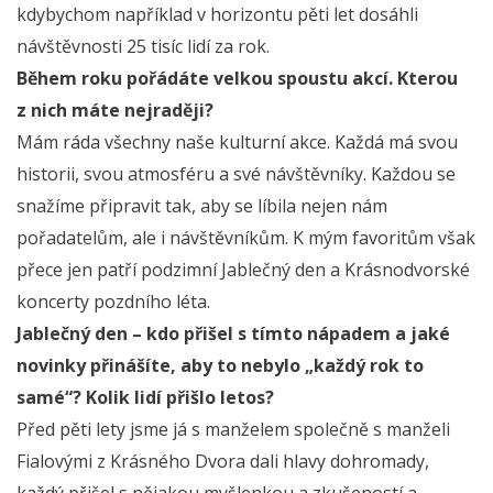
kdybychom například v horizontu pěti let dosáhli
návštěvnosti 25 tisíc lidí za rok.
Během roku pořádáte velkou spoustu akcí. Kterou
z nich máte nejraději?
Mám ráda všechny naše kulturní akce. Každá má svou
historii, svou atmosféru a své návštěvníky. Každou se
snažíme připravit tak, aby se líbila nejen nám
pořadatelům, ale i návštěvníkům. K mým favoritům však
přece jen patří podzimní Jablečný den a Krásnodvorské
koncerty pozdního léta.
Jablečný den – kdo přišel s tímto nápadem a jaké
novinky přinášíte, aby to nebylo „každý rok to
samé“? Kolik lidí přišlo letos?
Před pěti lety jsme já s manželem společně s manželi
Fialovými z Krásného Dvora dali hlavy dohromady,
každý přišel s nějakou myšlenkou a zkušeností a