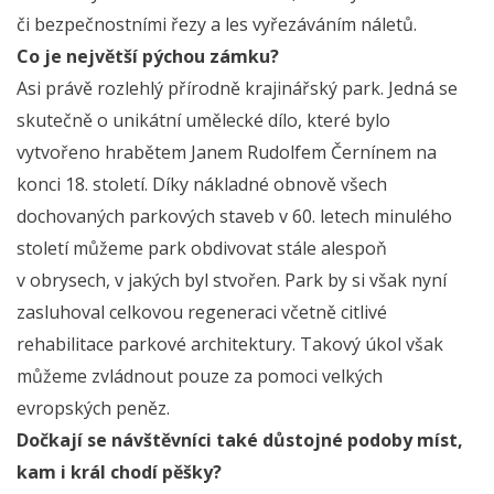
či bezpečnostními řezy a les vyřezáváním náletů.
Co je největší pýchou zámku?
Asi právě rozlehlý přírodně krajinářský park. Jedná se
skutečně o unikátní umělecké dílo, které bylo
vytvořeno hrabětem Janem Rudolfem Černínem na
konci 18. století. Díky nákladné obnově všech
dochovaných parkových staveb v 60. letech minulého
století můžeme park obdivovat stále alespoň
v obrysech, v jakých byl stvořen. Park by si však nyní
zasluhoval celkovou regeneraci včetně citlivé
rehabilitace parkové architektury. Takový úkol však
můžeme zvládnout pouze za pomoci velkých
evropských peněz.
Dočkají se návštěvníci také důstojné podoby míst,
kam i král chodí pěšky?