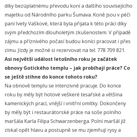
díky bezúplatnému převodu koní a dalšího souvisejícího
majetku od Národního parku Šumava. Koně jsou v péči
paní Ivety Vaškové, která byla přijata k této práci díky
svým předchozím dlouholetým zkušenostem. V případě
zájmu a příznivého počasí budou koníci pracovat i přes
zimu. Jízdy je možné si rezervovat na tel. 778 709 821.
Asi největší událost letošního roku je začátek
obnovy Gotického templu – jak probíhají práce? Co
se ještě stihne do konce tohoto roku?
Na obnově templu se intenzivně pracuje. Do konce
roku by měly být hotové veškeré tesařské a většina
kamenických prací, vnější i vnitřní omítky. Dokončeny
by měly být i restaurátorské práce na soše polního
maršála Karla Filipa Schwarzenberga. Polní maršál již
získal opět hlavu a postupně se mu zjemňují rysy a