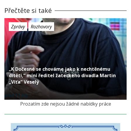
Přečtěte si také
Zprávy
Rozhovory
„K Dočesné se chováme jako k nechtěnému
dítěti,“ míní ředitel žateckého divadla Martin
„Víťa“ Veselý
před 11 lety
Prozatím zde nejsou žádné nabídky práce