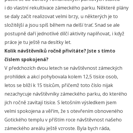
i do vlastní rekultivace zámeckého parku. Některé plány
se daly začít realizovat velmi brzy, u některých je to
složitější a jsou spíš během na delší trať. Snad se ale
postupně daří jednotlivé dílčí aktivity naplňovat, i když
práce je tu ještě na desítky let.
Kolik návštěvníků ročně přivítáte? Jste s tímto
číslem spokojená?
V předchozích dvou letech se návštěvnost zámeckých
prohlídek a akcí pohybovala kolem 12,5 tisíce osob,
letos se blíží k 15 tisícům, přičemž toto číslo nijak
nezachycuje návštěvníky zámeckého parku, do kterého
jich ročně zavítají tisíce. S letošním výsledkem jsem
velmi spokojena a věřím, že s otevřením obnoveného
Gotického templu v příštím roce návštěvnost našeho
zámeckého areálu ještě vzroste. Byla bych ráda,