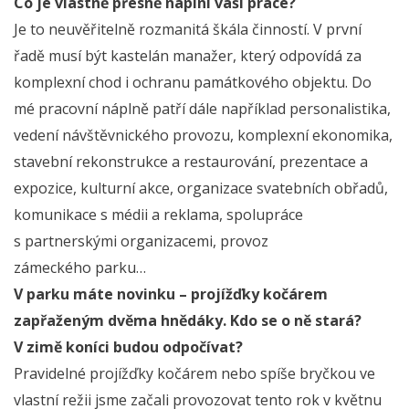
Co je vlastně přesně náplní vaší práce?
Je to neuvěřitelně rozmanitá škála činností. V první
řadě musí být kastelán manažer, který odpovídá za
komplexní chod i ochranu památkového objektu. Do
mé pracovní náplně patří dále například personalistika,
vedení návštěvnického provozu, komplexní ekonomika,
stavební rekonstrukce a restaurování, prezentace a
expozice, kulturní akce, organizace svatebních obřadů,
komunikace s médii a reklama, spolupráce
s partnerskými organizacemi, provoz
zámeckého parku…
V parku máte novinku – projížďky kočárem
zapřaženým dvěma hnědáky. Kdo se o ně stará?
V zimě koníci budou odpočívat?
Pravidelné projížďky kočárem nebo spíše bryčkou ve
vlastní režii jsme začali provozovat tento rok v květnu