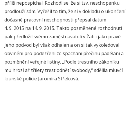
příliš nepospíchal. Rozhodl se, že si tzv. neschopenku
prodlouží sám. Vyřešil to tím, že si v dokladu o ukončení
dočasné pracovní neschopnosti přepsal datum
4. 9. 2015 na 14. 9. 2015. Takto pozměněné rozhodnutí
pak předložil svému zaměstnavateli v Žatci jako pravé.
Jeho podvod byl však odhalen a on si tak vykoledoval
obvinění pro podezření ze spáchání přečinu padělání a
pozměnění veřejné listiny. „Podle trestního zákoníku
mu hrozí až tříletý trest odnětí svobody,“ sdělila mluvčí
lounské policie Jaromíra Střelcová.