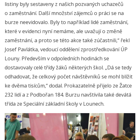
listiny byly sestaveny z našich pozvaných uchazečů
o zaměstnání. Další množství zájemců o práci se na
burze neevidovalo. Byly to například lidé zaměstnání,
které v evidenci nyní nemáme, ale uvažují o změně
zaměstnání, a proto se této akce také zúčastnili,“ řekl
Josef Pavlátka, vedoucí oddělení zprostředkování ÚP
Louny. Především v odpoledních hodinách se
dostavovaly celé třídy žáků některých škol. „Dá se tedy
odhadovat, že celkový počet návštěvníků se mohl blížit
ke dvěma tisícům,“ dodal. Prokazatelně přijelo ze Žatce
232 lidí a z Podbořan 184. Burzu navštívila také devátá
třída ze Speciální základní školy v Lounech.