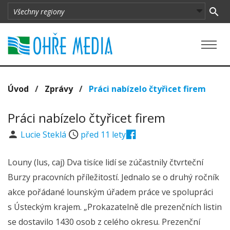
Úvod
/
Zprávy
/
Práci nabízelo čtyřicet firem
Práci nabízelo čtyřicet firem
Lucie Steklá
před 11 lety
Louny (lus, caj) Dva tisíce lidí se zúčastnily čtvrteční
Burzy pracovních příležitostí. Jednalo se o druhý ročník
akce pořádané lounským úřadem práce ve spolupráci
s Ústeckým krajem. „Prokazatelně dle prezenčních listin
se dostavilo 1430 osob z celého okresu. Prezenční