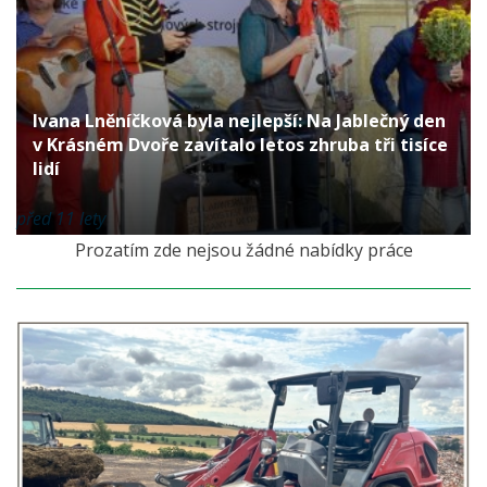
Ivana Lněníčková byla nejlepší: Na Jablečný den
v Krásném Dvoře zavítalo letos zhruba tři tisíce
lidí
před 11 lety
Prozatím zde nejsou žádné nabídky práce