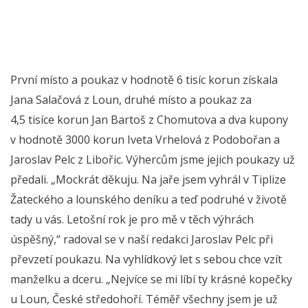
První místo a poukaz v hodnotě 6 tisíc korun získala
Jana Salačová z Loun, druhé místo a poukaz za
4,5 tisíce korun Jan Bartoš z Chomutova a dva kupony
v hodnotě 3000 korun Iveta Vrhelová z Podobořan a
Jaroslav Pelc z Libořic. Výhercům jsme jejich poukazy už
předali. „Mockrát děkuju. Na jaře jsem vyhrál v Tiplize
Žateckého a lounského deníku a teď podruhé v životě
tady u vás. Letošní rok je pro mě v těch výhrách
úspěšný,“ radoval se v naší redakci Jaroslav Pelc při
převzetí poukazu. Na vyhlídkový let s sebou chce vzít
manželku a dceru. „Nejvíce se mi líbí ty krásné kopečky
u Loun, České středohoří. Téměř všechny jsem je už