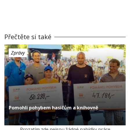
Přečtěte si také
Zprávy
Pomohli pohybem hasičům a knihovně
před 10 lety
Prozatím zde nejsou žádné nabídky práce