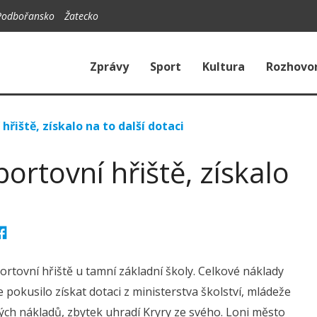
Podbořansko
Žatecko
Zprávy
Sport
Kultura
Rozhovo
řiště, získalo na to další dotaci
rtovní hřiště, získalo
rtovní hřiště u tamní základní školy. Celkové náklady
pokusilo získat dotaci z ministerstva školství, mládeže
vých nákladů, zbytek uhradí Kryry ze svého. Loni město