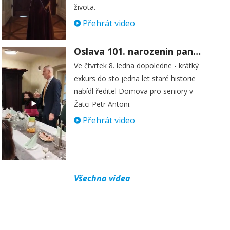
života.
Přehrát video
Oslava 101. narozenin paní Věry Skořepové
Ve čtvrtek 8. ledna dopoledne - krátký
exkurs do sto jedna let staré historie
nabídl ředitel Domova pro seniory v
Žatci Petr Antoni.
Přehrát video
Všechna videa