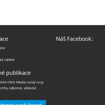
ace
Náš Facebook:
ství
cký náhled
é publikace
lství Ohře Media rozvíjí svoji
a trhu odborné, vědecké