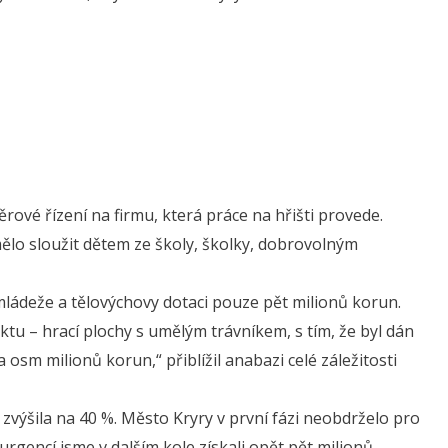
rové řízení na firmu, která práce na hřišti provede.
mělo sloužit dětem ze školy, školky, dobrovolným
 mládeže a tělovýchovy dotaci pouze pět milionů korun.
ktu – hrací plochy s umělým trávníkem, s tím, že byl dán
 osm milionů korun,“ přiblížil anabazi celé záležitosti
výšila na 40 %. Město Kryry v první fázi neobdrželo pro
rgencí jsme v dalším kole získali opět pět milionů