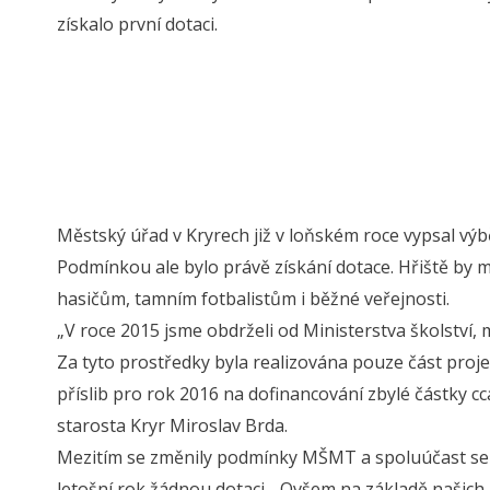
získalo první dotaci.
Městský úřad v Kryrech již v loňském roce vypsal výbě
Podmínkou ale bylo právě získání dotace. Hřiště by 
hasičům, tamním fotbalistům i běžné veřejnosti.
„V roce 2015 jsme obdrželi od Ministerstva školství,
Za tyto prostředky byla realizována pouze část proje
příslib pro rok 2016 na dofinancování zbylé částky cca
starosta Kryr Miroslav Brda.
Mezitím se změnily podmínky MŠMT a spoluúčast se z
letošní rok žádnou dotaci. „Ovšem na základě našich u