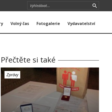
ry
Volný čas
Fotogalerie
Vydavatelství
Přečtěte si také
Zprávy