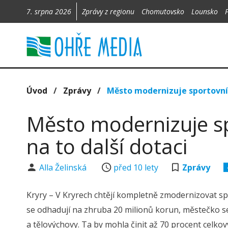
7. srpna 2026
Zprávy z regionu
Chomutovsko
Lounsko
Úvod
/
Zprávy
/
Město modernizuje sportovní h
Město modernizuje spo
na to další dotaci
Alla Želinská
před 10 lety
Zprávy
Kryry – V Kryrech chtějí kompletně zmodernizovat spo
se odhadují na zhruba 20 milionů korun, městečko se 
a tělovýchovy. Ta by mohla činit až 70 procent celko