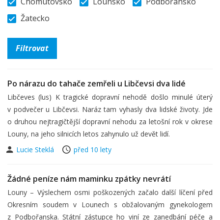
Chomutovsko
Lounsko
Podbořansko
Žatecko
Po nárazu do tahače zemřeli u Libčevsi dva lidé
Libčeves (lus) K tragické dopravní nehodě došlo minulé úterý
v podvečer u Libčevsi. Naráz tam vyhasly dva lidské životy. Jde
o druhou nejtragičtější dopravní nehodu za letošní rok v okrese
Louny, na jeho silnicích letos zahynulo už devět lidí.
Lucie Steklá
před 10 lety
Žádné peníze nám maminku zpátky nevrátí
Louny – Výslechem osmi poškozených začalo další líčení před
Okresním soudem v Lounech s obžalovaným gynekologem
z Podbořanska. Státní zástupce ho viní ze zanedbání péče a