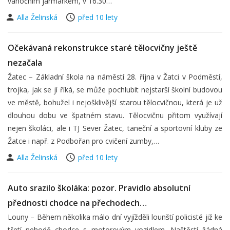
vánočním jarmarkem, v 16.30…
Alla Želinská
před 10 lety
Očekávaná rekonstrukce staré tělocvičny ještě
nezačala
Žatec – Základní škola na náměstí 28. října v Žatci v Podměstí,
trojka, jak se jí říká, se může pochlubit nejstarší školní budovou
ve městě, bohužel i nejošklivější starou tělocvičnou, která je už
dlouhou dobu ve špatném stavu. Tělocvičnu přitom využívají
nejen školáci, ale i TJ Sever Žatec, taneční a sportovní kluby ze
Žatce i např. z Podbořan pro cvičení zumby,…
Alla Želinská
před 10 lety
Auto srazilo školáka: pozor. Pravidlo absolutní
přednosti chodce na přechodech…
Louny – Během několika málo dní vyjížděli lounští policisté již ke
třetí nehodě chodce s motorovým vozidlem. Naštěstí žádná