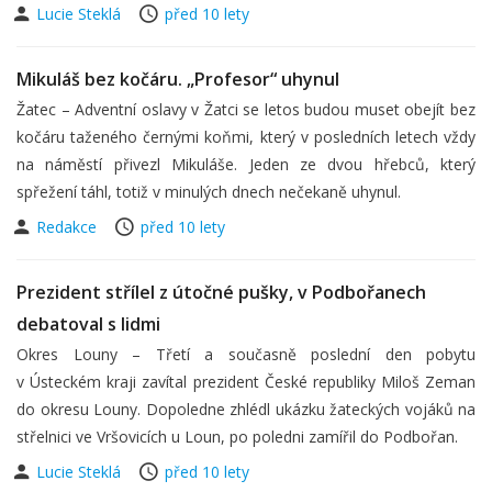
Lucie Steklá
před 10 lety
Mikuláš bez kočáru. „Profesor“ uhynul
Žatec – Adventní oslavy v Žatci se letos budou muset obejít bez
kočáru taženého černými koňmi, který v posledních letech vždy
na náměstí přivezl Mikuláše. Jeden ze dvou hřebců, který
spřežení táhl, totiž v minulých dnech nečekaně uhynul.
Redakce
před 10 lety
Prezident střílel z útočné pušky, v Podbořanech
debatoval s lidmi
Okres Louny – Třetí a současně poslední den pobytu
v Ústeckém kraji zavítal prezident České republiky Miloš Zeman
do okresu Louny. Dopoledne zhlédl ukázku žateckých vojáků na
střelnici ve Vršovicích u Loun, po poledni zamířil do Podbořan.
Lucie Steklá
před 10 lety