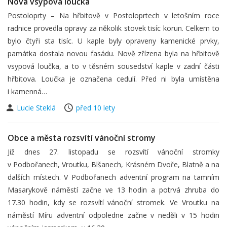
Nová vsypová loučka
Postoloprty – Na hřbitově v Postoloprtech v letošním roce
radnice provedla opravy za několik stovek tisíc korun. Celkem to
bylo čtyři sta tisíc. U kaple byly opraveny kamenické prvky,
památka dostala novou fasádu. Nově zřízena byla na hřbitově
vsypová loučka, a to v těsném sousedství kaple v zadní části
hřbitova. Loučka je označena cedulí. Před ni byla umístěna
i kamenná…
Lucie Steklá
před 10 lety
Obce a města rozsvítí vánoční stromy
Již dnes 27. listopadu se rozsvítí vánoční stromky
v Podbořanech, Vroutku, Blšanech, Krásném Dvoře, Blatně a na
dalších místech. V Podbořanech adventní program na tamním
Masarykově náměstí začne ve 13 hodin a potrvá zhruba do
17.30 hodin, kdy se rozsvítí vánoční stromek. Ve Vroutku na
náměstí Míru adventní odpoledne začne v neděli v 15 hodin